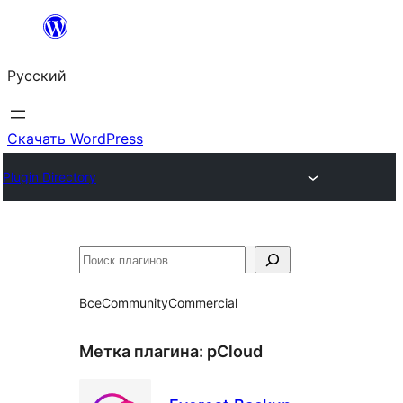
Перейти
к
Русский
содержимому
Скачать WordPress
Plugin Directory
Поиск
Все
Community
Commercial
Метка плагина:
pCloud