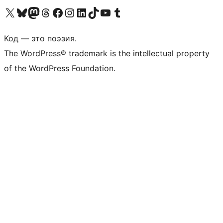
Посетите нас в X (ранее Twitter)
Посетите нашу учётную запись в Bluesky
Посетите нашу ленту в Mastodon
Посетите нашу учётную запись в Threads
Посетите нашу страницу на Facebook
Посетите наш Instagram
Посетите нашу страницу в LinkedIn
Посетите нашу учётную запись в TikTok
Посетите наш канал YouTube
Посетите нашу учётную запись в Tumblr
Код — это поэзия.
The WordPress® trademark is the intellectual property
of the WordPress Foundation.