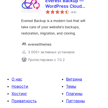
Everest Backup —
WordPress Cloud
общий
Backup, Migration,
(44
)
рейтинг
Restore & Cloning
Everest Backup is a modern tool that will
Plugin
take care of your website's backups,
restoration, migration, and cloning.
everestthemes
3 000+ активных установок
Протестирован с 7.0.2
О нас
Витрина
Новости
Темы
Хостинг
Плагины
Приватность
Паттерны