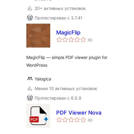
20+ активных установок
Протестирован с 3.7.41
MagicFlip
общий
(0
)
рейтинг
MagicFlip — simple PDF viewer plugin for
WordPress
Yalogica
Менее 10 активных установок
Протестирован с 6.5.9
PDF Viewer Nova
общий
(0
)
рейтинг