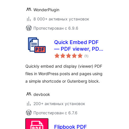
WonderPlugin
8 000+ активных установок
Протестирован с 6.9.6
Quick Embed PDF
— PDF viewer, PDF
общий
embeds, PDF
(1
)
рейтинг
Reader, PDF
Quickly embed and display (viewer) PDF
Embedder
files in WordPress posts and pages using
a simple shortcode or Gutenberg block.
devbook
200+ активных установок
Протестирован с 6.7.6
Flipbook PDF