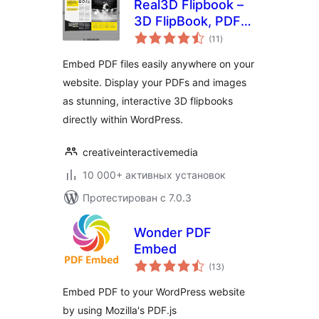
Real3D Flipbook –
3D FlipBook, PDF
общий
FlipBook, PDF
(11
)
рейтинг
Viewer, PDF
Embed PDF files easily anywhere on your
Embedder
website. Display your PDFs and images
as stunning, interactive 3D flipbooks
directly within WordPress.
creativeinteractivemedia
10 000+ активных установок
Протестирован с 7.0.3
Wonder PDF
Embed
общий
(13
)
рейтинг
Embed PDF to your WordPress website
by using Mozilla's PDF.js