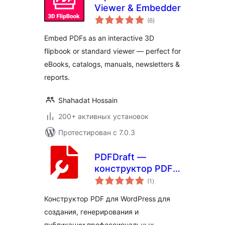
Viewer & Embedder
общий
(6
)
рейтинг
Embed PDFs as an interactive 3D
flipbook or standard viewer — perfect for
eBooks, catalogs, manuals, newsletters &
reports.
Shahadat Hossain
200+ активных установок
Протестирован с 7.0.3
PDFDraft —
конструктор PDF с
общий
поддержкой
(1
)
рейтинг
перетаскивания,
Конструктор PDF для WordPress для
просмотрщик PDF,
создания, генерирования и
встраивание и
публикации профессиональных