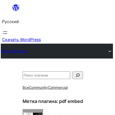
Перейти
к
Русский
содержимому
Скачать WordPress
Plugin Directory
Поиск
Все
Community
Commercial
Метка плагина:
pdf embed