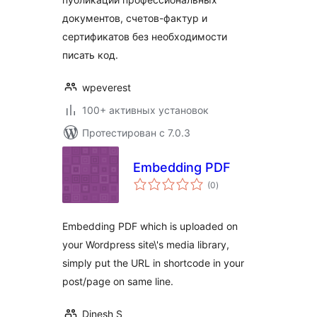
скачивание PDF,
конструктор
документов, счетов-фактур и
сертификатов и
сертификатов без необходимости
счетов-фактур
писать код.
wpeverest
100+ активных установок
Протестирован с 7.0.3
Embedding PDF
общий
(0
)
рейтинг
Embedding PDF which is uploaded on
your Wordpress site\'s media library,
simply put the URL in shortcode in your
post/page on same line.
Dinesh S