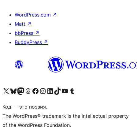
WordPress.com
↗
Matt
↗
bbPress
↗
BuddyPress
↗
Посетите нас в X (ранее Twitter)
Посетите нашу учётную запись в Bluesky
Посетите нашу ленту в Mastodon
Посетите нашу учётную запись в Threads
Посетите нашу страницу на Facebook
Посетите наш Instagram
Посетите нашу страницу в LinkedIn
Посетите нашу учётную запись в TikTok
Посетите наш канал YouTube
Посетите нашу учётную запись в Tumblr
Код — это поэзия.
The WordPress® trademark is the intellectual property
of the WordPress Foundation.