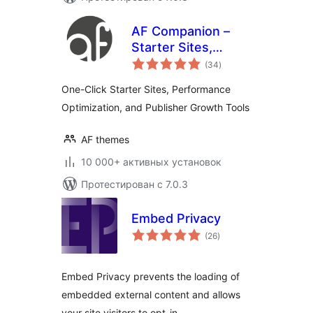
AF Companion –
Starter Sites,
общий
Speed Booster &
(34
)
рейтинг
Growth Suite for
One-Click Starter Sites, Performance
Professional
Optimization, and Publisher Growth Tools
Publishing
AF themes
10 000+ активных установок
Протестирован с 7.0.3
Embed Privacy
общий
(26
)
рейтинг
Embed Privacy prevents the loading of
embedded external content and allows
your site visitors to opt-in.