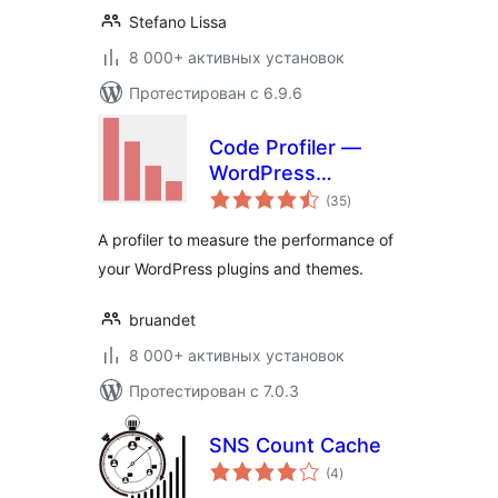
Stefano Lissa
8 000+ активных установок
Протестирован с 6.9.6
Code Profiler —
WordPress
общий
Performance
(35
)
рейтинг
Profiling and
A profiler to measure the performance of
Debugging Made
your WordPress plugins and themes.
Easy
bruandet
8 000+ активных установок
Протестирован с 7.0.3
SNS Count Cache
общий
(4
)
рейтинг