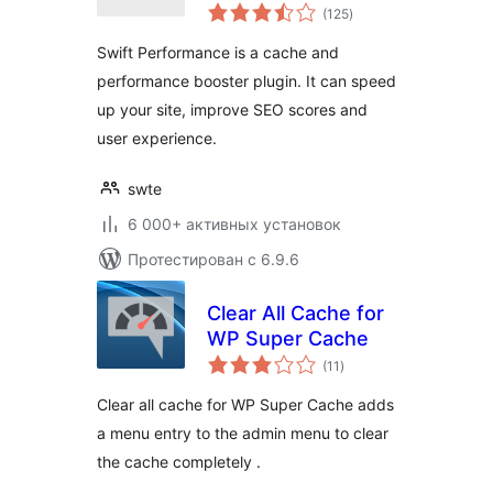
общий
(125
)
рейтинг
Swift Performance is a cache and
performance booster plugin. It can speed
up your site, improve SEO scores and
user experience.
swte
6 000+ активных установок
Протестирован с 6.9.6
Clear All Cache for
WP Super Cache
общий
(11
)
рейтинг
Clear all cache for WP Super Cache adds
a menu entry to the admin menu to clear
the cache completely .