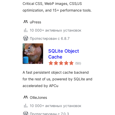
Critical CSS, WebP images, CSS/JS
optimization, and 15+ performance tools.
uPress
10 000+ активных установок
Протестирован с 6.8.7
SQLite Object
Cache
общий
(50
)
рейтинг
A fast persistent object cache backend
for the rest of us, powered by SQLite and
accelerated by APCu
OllieJones
10 000+ активных установок
Протестирован с 7.0.3