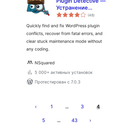
Plugin Detective —
Устранение
общий
конфликтов
(48
)
рейтинг
Quickly find and fix WordPress plugin
conflicts, recover from fatal errors, and
clear stuck maintenance mode without
any coding.
NSquared
5 000+ активных установок
Протестирован с 7.0.3
Пагинация
записей
1
3
4
…
5
43
…