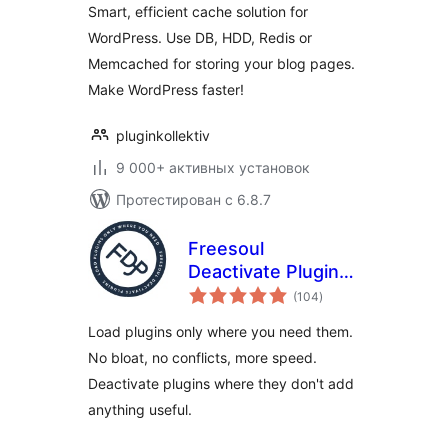
Smart, efficient cache solution for
WordPress. Use DB, HDD, Redis or
Memcached for storing your blog pages.
Make WordPress faster!
pluginkollektiv
9 000+ активных установок
Протестирован с 6.8.7
Freesoul
Deactivate Plugins
общий
— Disable plugins
(104
)
рейтинг
on individual
Load plugins only where you need them.
WordPress pages
No bloat, no conflicts, more speed.
Deactivate plugins where they don't add
anything useful.