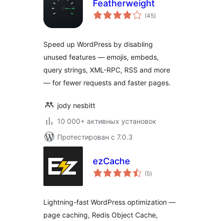
Featherweight
общий
(45
)
рейтинг
Speed up WordPress by disabling
unused features — emojis, embeds,
query strings, XML-RPC, RSS and more
— for fewer requests and faster pages.
jody nesbitt
10 000+ активных установок
Протестирован с 7.0.3
ezCache
общий
(5
)
рейтинг
Lightning-fast WordPress optimization —
page caching, Redis Object Cache,