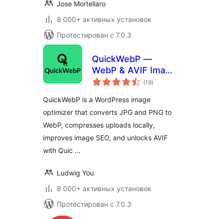
Jose Mortellaro
8 000+ активных установок
Протестирован с 7.0.3
QuickWebP —
WebP & AVIF Image
общий
Optimizer,
(19
)
рейтинг
Compression &
QuickWebP is a WordPress image
SEO for WordPress
optimizer that converts JPG and PNG to
WebP, compresses uploads locally,
improves image SEO, and unlocks AVIF
with Quic …
Ludwig You
8 000+ активных установок
Протестирован с 7.0.3