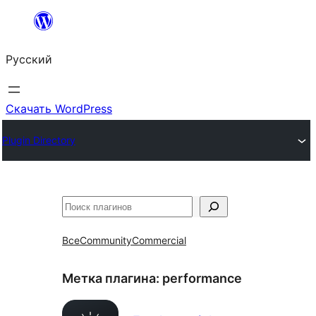
Перейти
к
Русский
содержимому
Скачать WordPress
Plugin Directory
Поиск
Все
Community
Commercial
Метка плагина:
performance