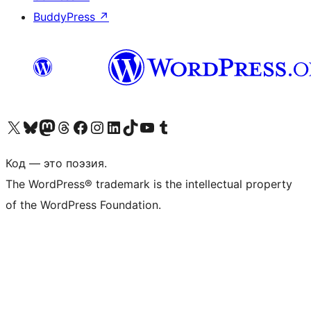
BuddyPress
↗
Посетите нас в X (ранее Twitter)
Посетите нашу учётную запись в Bluesky
Посетите нашу ленту в Mastodon
Посетите нашу учётную запись в Threads
Посетите нашу страницу на Facebook
Посетите наш Instagram
Посетите нашу страницу в LinkedIn
Посетите нашу учётную запись в TikTok
Посетите наш канал YouTube
Посетите нашу учётную запись в Tumblr
Код — это поэзия.
The WordPress® trademark is the intellectual property
of the WordPress Foundation.