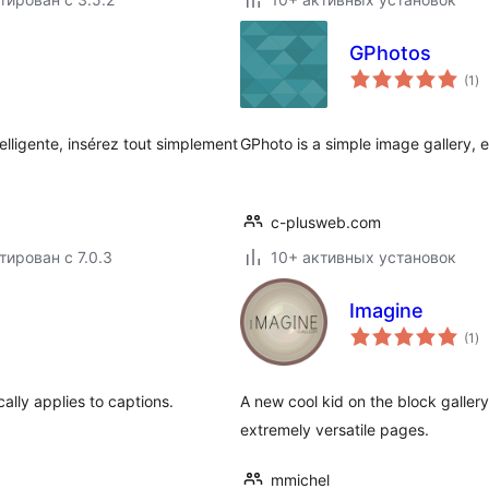
GPhotos
о
(1
)
ре
elligente, insérez tout simplement
GPhoto is a simple image gallery, 
c-plusweb.com
тирован с 7.0.3
10+ активных установок
Imagine
о
(1
)
ре
lly applies to captions.
A new cool kid on the block gallery
extremely versatile pages.
mmichel