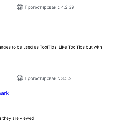
Протестирован с 4.2.39
бщий
ейтинг
mages to be used as ToolTips. Like ToolTips but with
Протестирован с 3.5.2
mark
бщий
йтинг
s they are viewed