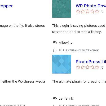
cropper
WP Photo Dow
о
(0
)
р
age on the fly. It also stores
This plugin is saving pictures used
server and add to media library.
Mikoviny
10+ активных установок
PixatoPress Li
о
(0
)
р
m either the Wordpress Media
The ultimate plugin for creating ma
Lenferink
тирован с 3.5.2
10+ активных установок