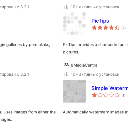
тирован с 3.2.1
10+ активных установок
PicTips
о
(2
)
р
gin galleries by permalinks,
PicTips provides a shortcode for i
pictures.
8MediaCentral
тирован с 3.2.1
10+ активных установок
Simple Water
о
(1
)
ре
s. Uses images from either the
Automatically watermark images a
images.