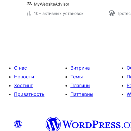
MyWebsiteAdvisor
10+ активных установок
Протес
Пагинация
записей
О нас
Витрина
О
Новости
Темы
П
Хостинг
Плагины
Р
Приватность
Паттерны
W