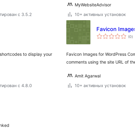
MyWebsiteAdvisor
тирован с 3.5.2
10+ активных установок
Favicon Image
о
(0
)
р
 shortcodes to display your
Favicon Images for WordPress Com
comments using the site URL of t
Amit Agarwal
тирован с 4.8.0
10+ активных установок
inked