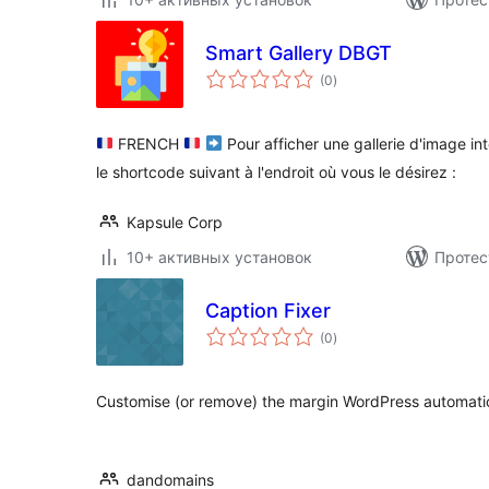
Smart Gallery DBGT
общий
(0
)
рейтинг
FRENCH
Pour afficher une gallerie d'image int
le shortcode suivant à l'endroit où vous le désirez :
Kapsule Corp
10+ активных установок
Протес
Caption Fixer
общий
(0
)
рейтинг
Customise (or remove) the margin WordPress automatica
dandomains