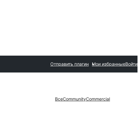
Отправить плагин
Мои избранные
Войти
Все
Community
Commercial