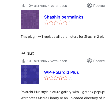
10+ активных установок
Протес
Shashin permalinks
общий
(0
)
рейтинг
This plugin will replace all parameters for Shashin 2 plu
SLiX
10+ активных установок
Протес
WP-Polaroid Plus
общий
(0
)
рейтинг
Polaroid Plus style picture gallery with Lightbox popup
Wordpress Media Library or an uploaded directory of 