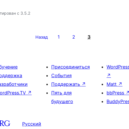
тирован с 3.5.2
1
2
3
Назад
бучение
Присоединиться
WordPres
оддержка
События
↗
азработчики
Поддержать
↗
Matt
↗
ordPress.TV
↗
Пять для
bbPress
будущего
BuddyPre
Русский