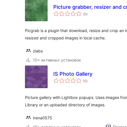
Picture grabber, resizer and 
общий
(0
)
рейтинг
Picgrab is a plugin that download, resize and crop an im
resized and cropped images in local cache.
zlabs
10+ активных установок
IS Photo Gallery
общий
(0
)
рейтинг
Picture gallery with Lightbox popups. Uses images fro
Library or an uploaded directory of images.
Irena0575
10+ активных установок
Протес