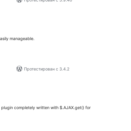
бщий
йтинг
easily manageable.
Протестирован с 3.4.2
бщий
йтинг
 plugin completely written with $.AJAX.get() for