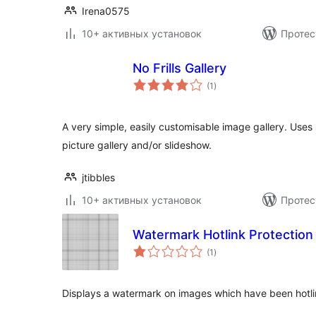
Irena0575
10+ активных установок
Протес
No Frills Gallery
общий
(1
)
рейтинг
A very simple, easily customisable image gallery. Uses
picture gallery and/or slideshow.
jtibbles
10+ активных установок
Протес
Watermark Hotlink Protection
общий
(1
)
рейтинг
Displays a watermark on images which have been hotl