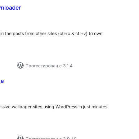
nloader
бщий
ейтинг
 in the posts from other sites (ctr+c & ctr+v) to own
Протестирован с 3.1.4
te
бщий
ейтинг
ssive wallpaper sites using WordPress in just minutes.
Протестирован с 3.9.40