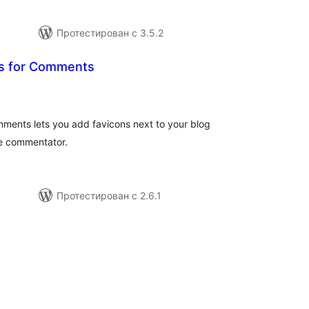
Протестирован с 3.5.2
s for Comments
бщий
ейтинг
ments lets you add favicons next to your blog
he commentator.
Протестирован с 2.6.1