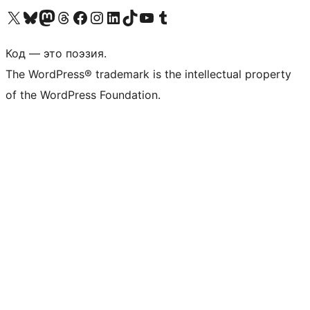
Посетите нас в X (ранее Twitter)
Посетите нашу учётную запись в Bluesky
Посетите нашу ленту в Mastodon
Посетите нашу учётную запись в Threads
Посетите нашу страницу на Facebook
Посетите наш Instagram
Посетите нашу страницу в LinkedIn
Посетите нашу учётную запись в TikTok
Посетите наш канал YouTube
Посетите нашу учётную запись в Tumblr
Код — это поэзия.
The WordPress® trademark is the intellectual property
of the WordPress Foundation.