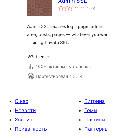
Admin SSL
общий
(0
)
рейтинг
Admin SSL secures login page, admin
area, posts, pages — whatever you want
— using Private SSL.
blenjee
100+ активных установок
Протестирован с 3.1.4
О нас
Витрина
Новости
Темы
Хостинг
Плагины
Приватность
Паттерны