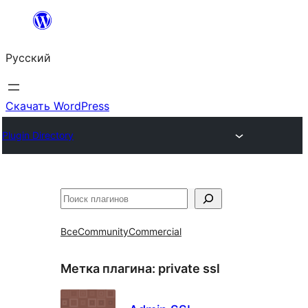
Перейти
к
Русский
содержимому
Скачать WordPress
Plugin Directory
Поиск
Все
Community
Commercial
Метка плагина:
private ssl