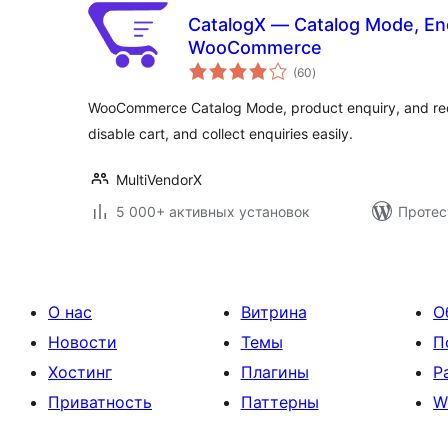
CatalogX — Catalog Mode, Enq
WooCommerce
общий
(60
)
рейтинг
WooCommerce Catalog Mode, product enquiry, and requ
disable cart, and collect enquiries easily.
MultiVendorX
5 000+ активных установок
Протес
О нас
Витрина
О
Новости
Темы
П
Хостинг
Плагины
Р
Приватность
Паттерны
W