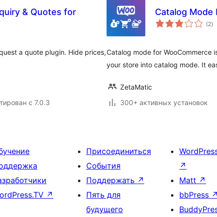
uiry & Quotes for
Catalog Mode
о
(2
)
р
est a quote plugin. Hide prices,
Catalog mode for WooCommerce is
your store into catalog mode. It ea
ZetaMatic
тирован с 7.0.3
300+ активных установок
бучение
Присоединиться
WordPres
оддержка
События
↗
азработчики
Поддержать
↗
Matt
↗
ordPress.TV
↗
Пять для
bbPress
будущего
BuddyPre