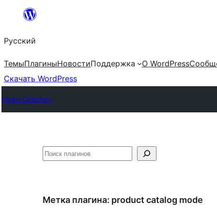
Перейти
к
Русский
содержимому
Темы
Плагины
Новости
Поддержка
О WordPress
Сообщ
Скачать WordPress
Plugin Directory
Поиск
Метка плагина:
product catalog mode