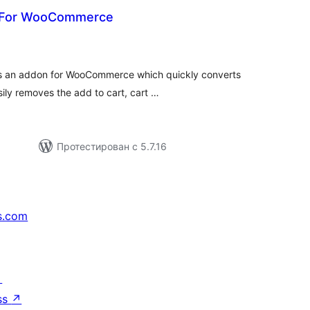
 For WooCommerce
бщий
ейтинг
 an addon for WooCommerce which quickly converts
sily removes the add to cart, cart …
Протестирован с 5.7.16
s.com
↗
ss
↗