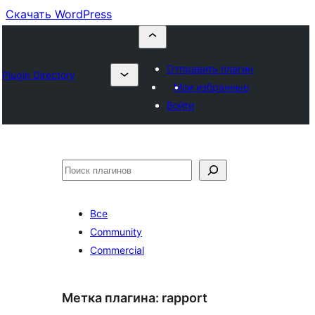
Скачать WordPress
Отправить плагин
Plugin Directory
Мои избранные
Войти
Поиск
Все
Community
Commercial
Метка плагина:
rapport