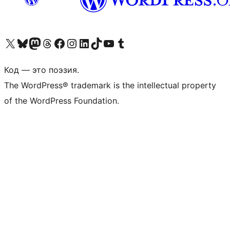
Посетите нас в X (ранее Twitter)
Посетите нашу учётную запись в Bluesky
Посетите нашу ленту в Mastodon
Посетите нашу учётную запись в Threads
Посетите нашу страницу на Facebook
Посетите наш Instagram
Посетите нашу страницу в LinkedIn
Посетите нашу учётную запись в TikTok
Посетите наш канал YouTube
Посетите нашу учётную запись в Tumblr
Код — это поэзия.
The WordPress® trademark is the intellectual property
of the WordPress Foundation.