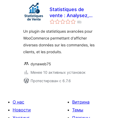
Statistiques de
vente : Analysez,
общий
optimisez, vendez
(0
)
рейтинг
plus
Un plugin de statistiques avancées pour
WooCommerce permettant d'afficher
diverses données sur les commandes, les
clients, et les produits.
dynaweb75
Менее 10 активных установок
Протестирован с 6.7.6
О нас
Витрина
Новости
Темы
Хостинг
Плагины