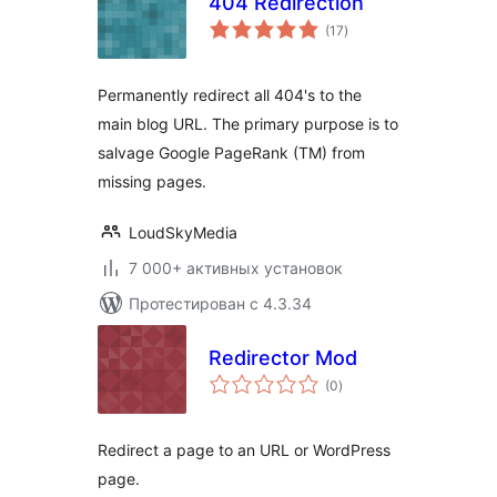
404 Redirection
общий
(17
)
рейтинг
Permanently redirect all 404's to the
main blog URL. The primary purpose is to
salvage Google PageRank (TM) from
missing pages.
LoudSkyMedia
7 000+ активных установок
Протестирован с 4.3.34
Redirector Mod
общий
(0
)
рейтинг
Redirect a page to an URL or WordPress
page.