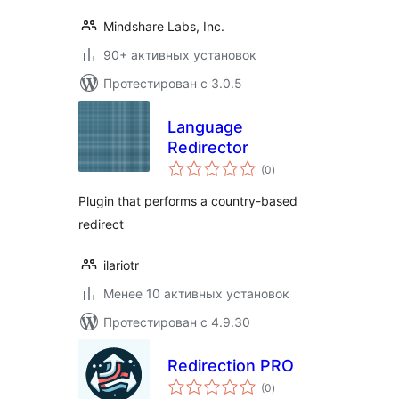
Mindshare Labs, Inc.
90+ активных установок
Протестирован с 3.0.5
Language
Redirector
общий
(0
)
рейтинг
Plugin that performs a country-based
redirect
ilariotr
Менее 10 активных установок
Протестирован с 4.9.30
Redirection PRO
общий
(0
)
рейтинг