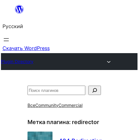
Перейти
к
Русский
содержимому
Скачать WordPress
Plugin Directory
Поиск
Все
Community
Commercial
Метка плагина:
redirector