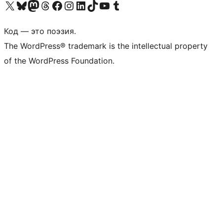
Посетите нас в X (ранее Twitter)
Посетите нашу учётную запись в Bluesky
Посетите нашу ленту в Mastodon
Посетите нашу учётную запись в Threads
Посетите нашу страницу на Facebook
Посетите наш Instagram
Посетите нашу страницу в LinkedIn
Посетите нашу учётную запись в TikTok
Посетите наш канал YouTube
Посетите нашу учётную запись в Tumblr
Код — это поэзия.
The WordPress® trademark is the intellectual property
of the WordPress Foundation.