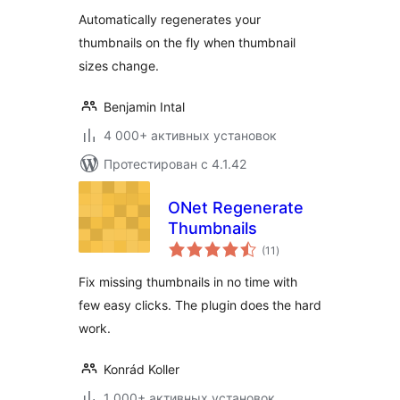
Automatically regenerates your
thumbnails on the fly when thumbnail
sizes change.
Benjamin Intal
4 000+ активных установок
Протестирован с 4.1.42
ONet Regenerate
Thumbnails
общий
(11
)
рейтинг
Fix missing thumbnails in no time with
few easy clicks. The plugin does the hard
work.
Konrád Koller
1 000+ активных установок