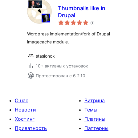
Thumbnails like in
Drupal
общий
(1
)
рейтинг
Wordpress implementation/fork of Drupal
imagecache module.
stasionok
10+ активных установок
Протестирован с 6.2.10
О нас
Витрина
Новости
Темы
Хостинг
Плагины
Приватность
Паттерны