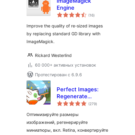
ImageMagick
Engine
общий
(16
)
рейтинг
Improve the quality of re-sized images
by replacing standard GD library with
ImageMagick.
Rickard Westerlind
60 000+ активных установок
Протестирован с 6.9.6
Perfect Images:
Regenerate
общий
Thumbnails, Image
(279
)
рейтинг
Sizes, WebP & AVIF
Оптимизируйте размеры
изображений, регенерируйте
миниатюры, вкл. Retina, конвертируйте