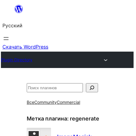
Перейти
к
Русский
содержимому
Скачать WordPress
Plugin Directory
Поиск
Все
Community
Commercial
Метка плагина:
regenerate