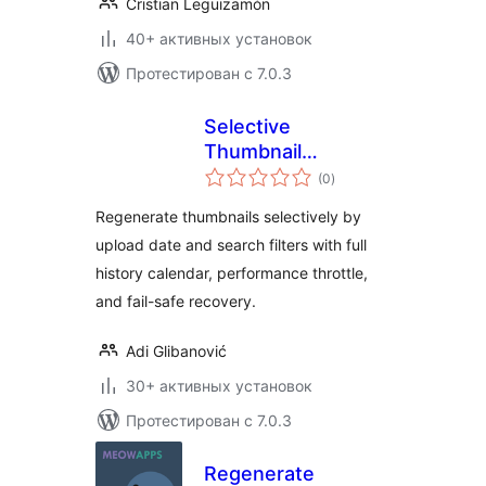
Cristian Leguizamón
40+ активных установок
Протестирован с 7.0.3
Selective
Thumbnail
общий
Regenerator
(0
)
рейтинг
Regenerate thumbnails selectively by
upload date and search filters with full
history calendar, performance throttle,
and fail-safe recovery.
Adi Glibanović
30+ активных установок
Протестирован с 7.0.3
Regenerate