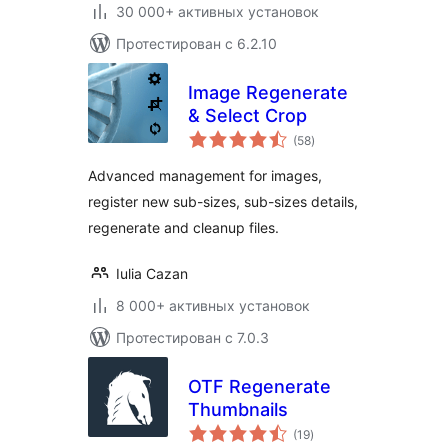
30 000+ активных установок
Протестирован с 6.2.10
Image Regenerate
& Select Crop
общий
(58
)
рейтинг
Advanced management for images,
register new sub-sizes, sub-sizes details,
regenerate and cleanup files.
Iulia Cazan
8 000+ активных установок
Протестирован с 7.0.3
OTF Regenerate
Thumbnails
общий
(19
)
рейтинг