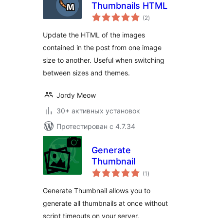
Thumbnails HTML
общий
(2
)
рейтинг
Update the HTML of the images
contained in the post from one image
size to another. Useful when switching
between sizes and themes.
Jordy Meow
30+ активных установок
Протестирован с 4.7.34
Generate
Thumbnail
общий
(1
)
рейтинг
Generate Thumbnail allows you to
generate all thumbnails at once without
script timeouts on your server.