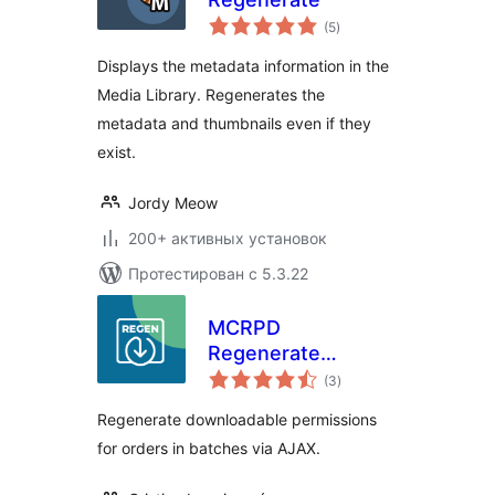
общий
(5
)
рейтинг
Displays the metadata information in the
Media Library. Regenerates the
metadata and thumbnails even if they
exist.
Jordy Meow
200+ активных установок
Протестирован с 5.3.22
MCRPD
Regenerate
общий
Download
(3
)
рейтинг
Permissions for
Regenerate downloadable permissions
woocommerce
for orders in batches via AJAX.