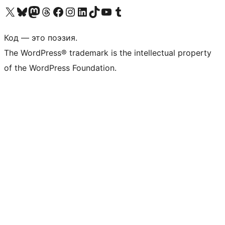
Посетите нас в X (ранее Twitter)
Посетите нашу учётную запись в Bluesky
Посетите нашу ленту в Mastodon
Посетите нашу учётную запись в Threads
Посетите нашу страницу на Facebook
Посетите наш Instagram
Посетите нашу страницу в LinkedIn
Посетите нашу учётную запись в TikTok
Посетите наш канал YouTube
Посетите нашу учётную запись в Tumblr
Код — это поэзия.
The WordPress® trademark is the intellectual property
of the WordPress Foundation.