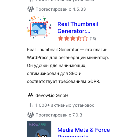
Протестирован с 4.5.33
Real Thumbnail
Generator:
общий
эффективная
(15
)
рейтинг
регенерация
Real Thumbnail Generator — это плагин
миниатюр всех
WordPress для регенерации миниатюр.
размеров
Он удобен для начинающих,
оптимизирован для SEO и
соответствует требованиям GDPR.
devowl.io GmbH
1 000+ активных установок
Протестирован с 7.0.3
Media Meta & Force
Regenerate