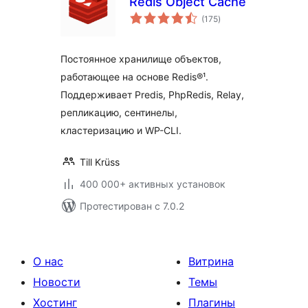
Redis Object Cache
общий
(175
)
рейтинг
Постоянное хранилище объектов,
работающее на основе Redis®¹.
Поддерживает Predis, PhpRedis, Relay,
репликацию, сентинелы,
кластеризацию и WP-CLI.
Till Krüss
400 000+ активных установок
Протестирован с 7.0.2
О нас
Витрина
Новости
Темы
Хостинг
Плагины