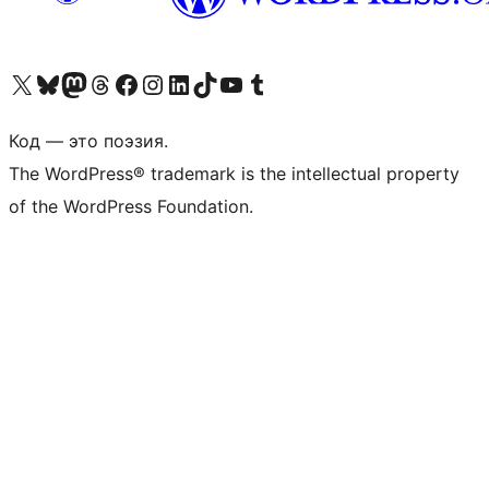
Посетите нас в X (ранее Twitter)
Посетите нашу учётную запись в Bluesky
Посетите нашу ленту в Mastodon
Посетите нашу учётную запись в Threads
Посетите нашу страницу на Facebook
Посетите наш Instagram
Посетите нашу страницу в LinkedIn
Посетите нашу учётную запись в TikTok
Посетите наш канал YouTube
Посетите нашу учётную запись в Tumblr
Код — это поэзия.
The WordPress® trademark is the intellectual property
of the WordPress Foundation.