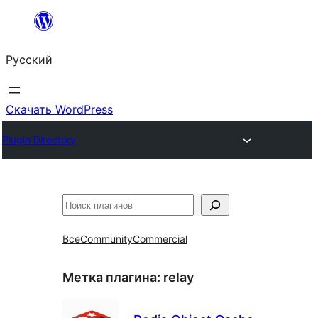
Перейти
к
Русский
содержимому
Скачать WordPress
Plugin Directory
Поиск
Все
Community
Commercial
Метка плагина:
relay