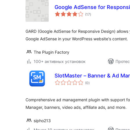
Google AdSense for Respons
общий
(17
)
рейтинг
GARD (Google AdSense for Responsive Design) allows y
Google AdSense in your WordPress website's content.
The Plugin Factory
100+ активных установок
Протес
SlotMaster – Banner & Ad Ma
общий
(0
)
рейтинг
Comprehensive ad management plugin with support fo
Manager, banners, video ads, affiliate ads, and more.
sipho213
Менее 10 активных установок
Протес