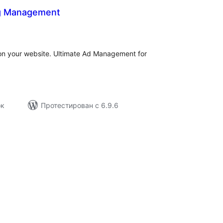
ng Management
бщий
ейтинг
on your website. Ultimate Ad Management for
ок
Протестирован с 6.9.6