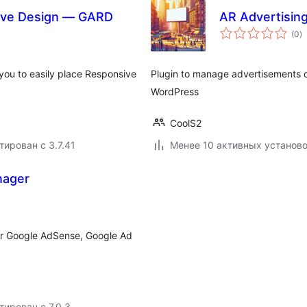
ive Design — GARD
AR Advertisi
о
(0
)
р
ou to easily place Responsive
Plugin to manage advertisements 
WordPress
CoolS2
тирован с 3.7.41
Менее 10 активных установ
nager
r Google AdSense, Google Ad
тирован с 7.0.3