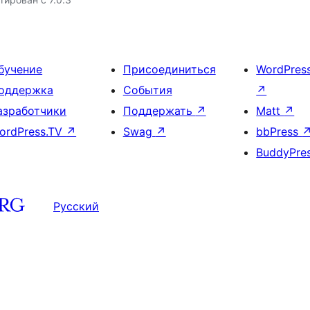
бучение
Присоединиться
WordPres
оддержка
События
↗
азработчики
Поддержать
↗
Matt
↗
ordPress.TV
↗
Swag
↗
bbPress
BuddyPre
Русский