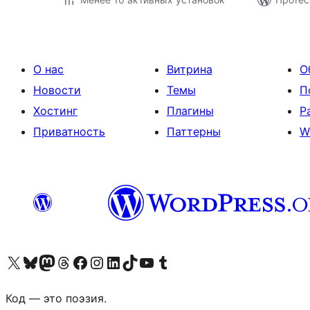
О нас
Витрина
О
Новости
Темы
П
Хостинг
Плагины
Р
Приватность
Паттерны
W
Посетите нас в X (ранее Twitter)
Посетите нашу учётную запись в Bluesky
Посетите нашу ленту в Mastodon
Посетите нашу учётную запись в Threads
Посетите нашу страницу на Facebook
Посетите наш Instagram
Посетите нашу страницу в LinkedIn
Посетите нашу учётную запись в TikTok
Посетите наш канал YouTube
Посетите нашу учётную запись в Tumblr
Код — это поэзия.