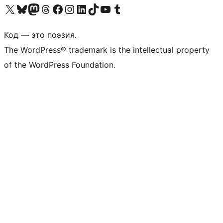
Посетите нас в X (ранее Twitter)
Посетите нашу учётную запись в Bluesky
Посетите нашу ленту в Mastodon
Посетите нашу учётную запись в Threads
Посетите нашу страницу на Facebook
Посетите наш Instagram
Посетите нашу страницу в LinkedIn
Посетите нашу учётную запись в TikTok
Посетите наш канал YouTube
Посетите нашу учётную запись в Tumblr
Код — это поэзия.
The WordPress® trademark is the intellectual property
of the WordPress Foundation.