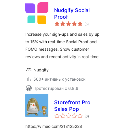
Nudgify Social
Proof
общий
(5
)
рейтинг
Increase your sign-ups and sales by up
to 15% with real-time Social Proof and
FOMO messages. Show customer
reviews and recent activity in real-time.
Nudgify
500+ активных установок
Протестирован с 6.8.6
Storefront Pro
Sales Pop
общий
(0
)
рейтинг
https://vimeo.com/218125228