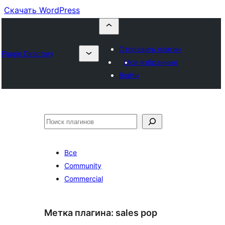
Скачать WordPress
Отправить плагин
Plugin Directory
Мои избранные
Войти
Поиск
Все
Community
Commercial
Метка плагина:
sales pop