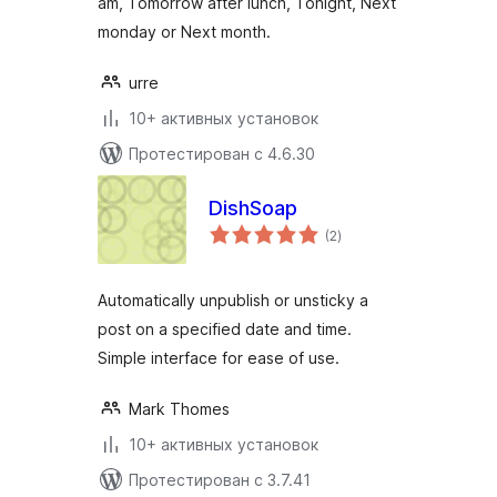
am, Tomorrow after lunch, Tonight, Next
monday or Next month.
urre
10+ активных установок
Протестирован с 4.6.30
DishSoap
общий
(2
)
рейтинг
Automatically unpublish or unsticky a
post on a specified date and time.
Simple interface for ease of use.
Mark Thomes
10+ активных установок
Протестирован с 3.7.41