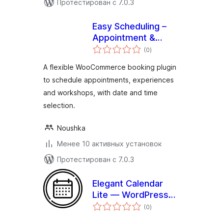
Протестирован с 7.0.3
Easy Scheduling –
Appointment &
общий
Booking for
(0
)
рейтинг
WooCommerce
A flexible WooCommerce booking plugin
to schedule appointments, experiences
and workshops, with date and time
selection.
Noushka
Менее 10 активных установок
Протестирован с 7.0.3
Elegant Calendar
Lite — WordPress
общий
Events Calendar
(0
)
рейтинг
Plugin