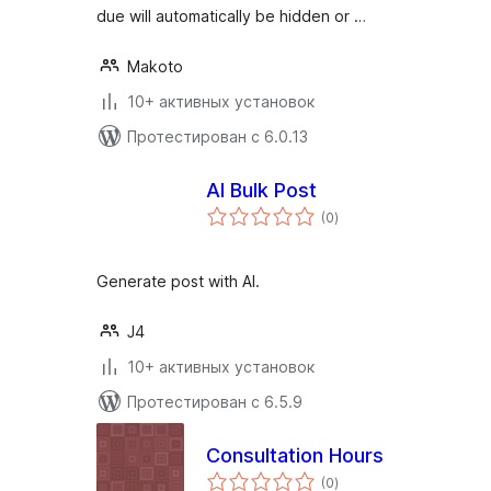
due will automatically be hidden or …
Makoto
10+ активных установок
Протестирован с 6.0.13
AI Bulk Post
общий
(0
)
рейтинг
Generate post with AI.
J4
10+ активных установок
Протестирован с 6.5.9
Consultation Hours
общий
(0
)
рейтинг