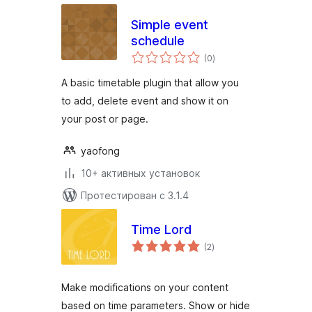
Simple event
schedule
общий
(0
)
рейтинг
A basic timetable plugin that allow you
to add, delete event and show it on
your post or page.
yaofong
10+ активных установок
Протестирован с 3.1.4
Time Lord
общий
(2
)
рейтинг
Make modifications on your content
based on time parameters. Show or hide