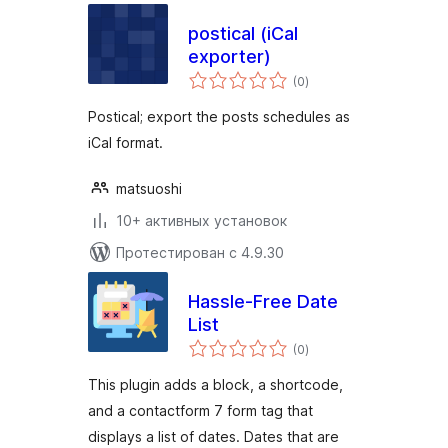
postical (iCal
exporter)
общий
(0
)
рейтинг
Postical; export the posts schedules as
iCal format.
matsuoshi
10+ активных установок
Протестирован с 4.9.30
Hassle-Free Date
List
общий
(0
)
рейтинг
This plugin adds a block, a shortcode,
and a contactform 7 form tag that
displays a list of dates. Dates that are