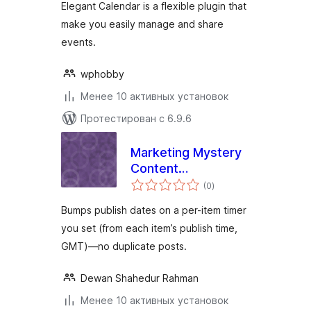
Elegant Calendar is a flexible plugin that
make you easily manage and share
events.
wphobby
Менее 10 активных установок
Протестирован с 6.9.6
Marketing Mystery
Content
общий
Republisher
(0
)
рейтинг
Bumps publish dates on a per-item timer
you set (from each item’s publish time,
GMT)—no duplicate posts.
Dewan Shahedur Rahman
Менее 10 активных установок