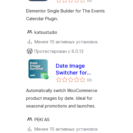
(0
)
рейтинг
Elementor Single Builder for The Events
Calendar Plugin.
katsustudio
Менее 10 активных установок
Протестирован с 6.0.13
Date Image
Switcher for
общий
WooCommerce
(0
)
рейтинг
Automatically switch WooCommerce
product images by date. Ideal for
seasonal promotions and launches.
PEKI AS
Менее 10 активных установок