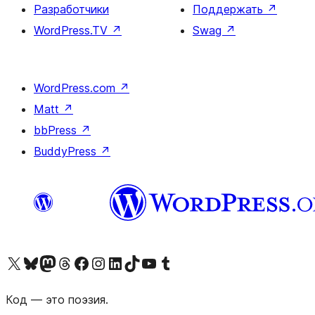
Разработчики
Поддержать
↗
WordPress.TV
↗
Swag
↗
WordPress.com
↗
Matt
↗
bbPress
↗
BuddyPress
↗
Посетите нас в X (ранее Twitter)
Посетите нашу учётную запись в Bluesky
Посетите нашу ленту в Mastodon
Посетите нашу учётную запись в Threads
Посетите нашу страницу на Facebook
Посетите наш Instagram
Посетите нашу страницу в LinkedIn
Посетите нашу учётную запись в TikTok
Посетите наш канал YouTube
Посетите нашу учётную запись в Tumblr
Код — это поэзия.