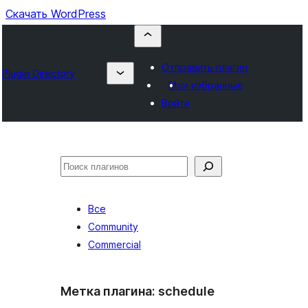
Скачать WordPress
Отправить плагин
Plugin Directory
Мои избранные
Войти
Поиск
Все
Community
Commercial
Метка плагина:
schedule