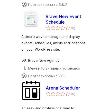
Протестирован с 6.8.7
Brave New Event
Schedule
общий
(0
)
рейтинг
A simple way to manage and display
events, schedules, artists and locations
on your WordPress site.
Brave New Agency
Менее 10 активных установок
Протестирован с 7.0.3
Arena Scheduler
общий
(0
)
рейтинг
An easy and professional way to