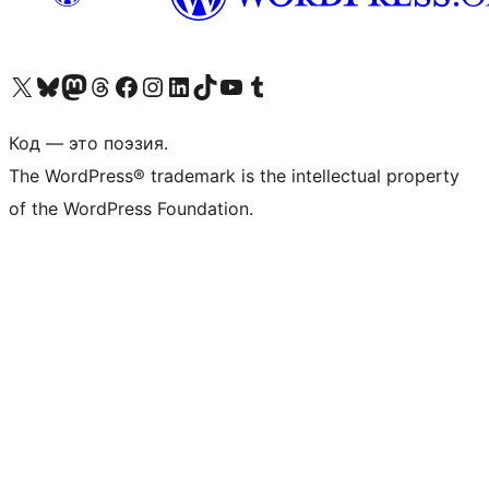
Посетите нас в X (ранее Twitter)
Посетите нашу учётную запись в Bluesky
Посетите нашу ленту в Mastodon
Посетите нашу учётную запись в Threads
Посетите нашу страницу на Facebook
Посетите наш Instagram
Посетите нашу страницу в LinkedIn
Посетите нашу учётную запись в TikTok
Посетите наш канал YouTube
Посетите нашу учётную запись в Tumblr
Код — это поэзия.
The WordPress® trademark is the intellectual property
of the WordPress Foundation.