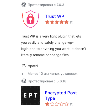
Протестирован с 7.0.3
Trust WP
общий
(1
)
рейтинг
Trust WP is a very light plugin that lets
you easily and safely change wp-
login.php to anything you want. It doesn’t
literally rename or change files …
rrpathi
Менее 10 активных установок
Протестирован с 5.6.18
Encrypted Post
Type
общий
(1
)
рейтинг