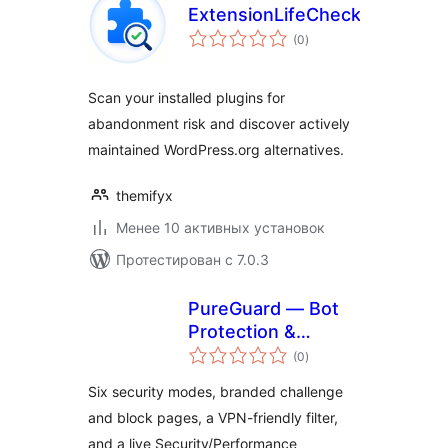
ExtensionLifeCheck
общий
(0
)
рейтинг
Scan your installed plugins for
abandonment risk and discover actively
maintained WordPress.org alternatives.
themifyx
Менее 10 активных установок
Протестирован с 7.0.3
PureGuard — Bot
Protection &
общий
Performance
(0
)
рейтинг
Six security modes, branded challenge
and block pages, a VPN-friendly filter,
and a live Security/Performance