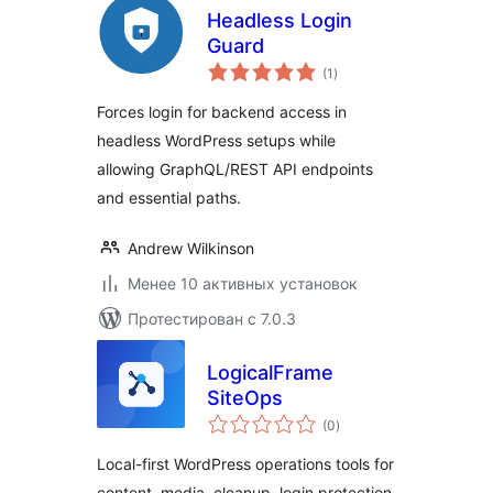
Headless Login
Guard
общий
(1
)
рейтинг
Forces login for backend access in
headless WordPress setups while
allowing GraphQL/REST API endpoints
and essential paths.
Andrew Wilkinson
Менее 10 активных установок
Протестирован с 7.0.3
LogicalFrame
SiteOps
общий
(0
)
рейтинг
Local-first WordPress operations tools for
content, media, cleanup, login protection,