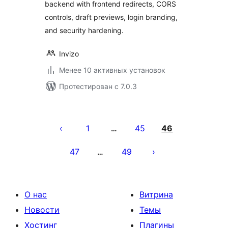
backend with frontend redirects, CORS
controls, draft previews, login branding,
and security hardening.
Invizo
Менее 10 активных установок
Протестирован с 7.0.3
Пагинация
записей
1
45
46
…
47
49
…
О нас
Витрина
Новости
Темы
Хостинг
Плагины