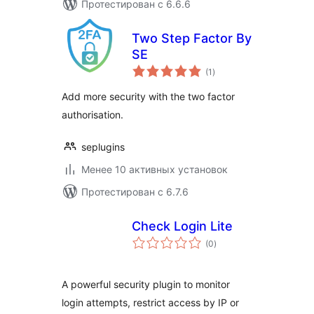
Протестирован с 6.6.6
Two Step Factor By
SE
общий
(1
)
рейтинг
Add more security with the two factor
authorisation.
seplugins
Менее 10 активных установок
Протестирован с 6.7.6
Check Login Lite
общий
(0
)
рейтинг
A powerful security plugin to monitor
login attempts, restrict access by IP or