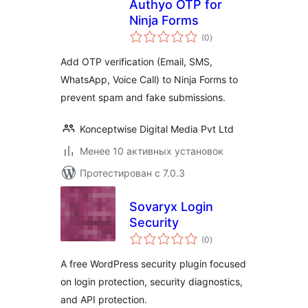
Authyo OTP for
Ninja Forms
общий
(0
)
рейтинг
Add OTP verification (Email, SMS,
WhatsApp, Voice Call) to Ninja Forms to
prevent spam and fake submissions.
Konceptwise Digital Media Pvt Ltd
Менее 10 активных установок
Протестирован с 7.0.3
Sovaryx Login
Security
общий
(0
)
рейтинг
A free WordPress security plugin focused
on login protection, security diagnostics,
and API protection.