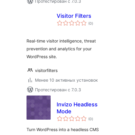
Протестирован с 7.0.3
Visitor Filters
общий
(0
)
рейтинг
Real-time visitor intelligence, threat
prevention and analytics for your
WordPress site.
visitorfilters
Менее 10 активных установок
Протестирован с 7.0.3
Invizo Headless
Mode
общий
(0
)
рейтинг
Turn WordPress into a headless CMS