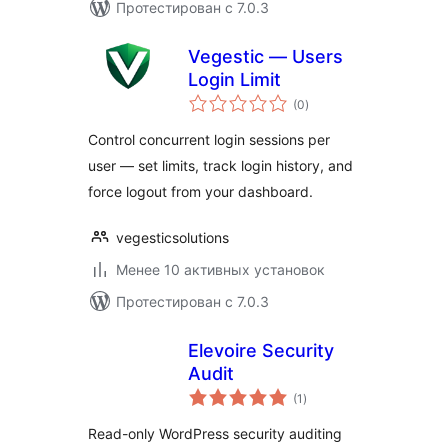
Протестирован с 7.0.3
Vegestic — Users
Login Limit
общий
(0
)
рейтинг
Control concurrent login sessions per
user — set limits, track login history, and
force logout from your dashboard.
vegesticsolutions
Менее 10 активных установок
Протестирован с 7.0.3
Elevoire Security
Audit
общий
(1
)
рейтинг
Read-only WordPress security auditing