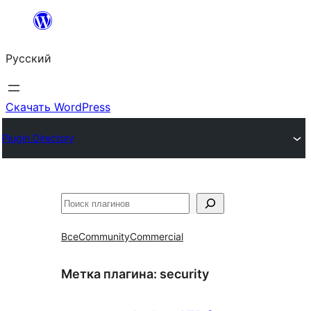
Перейти
к
Русский
содержимому
Скачать WordPress
Plugin Directory
Поиск
Все
Community
Commercial
Метка плагина:
security