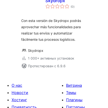
Skydropx
общий
(0
)
рейтинг
Con esta versión de Skydropx podrás
aprovechar más funcionalidades para
realizar tus envíos y automatizar
fácilmente tus procesos logísticos.
Skydropx
1 000+ активных установок
Протестирован с 6.9.6
О нас
Витрина
Новости
Темы
Хостинг
Плагины
Приватность
Паттерны