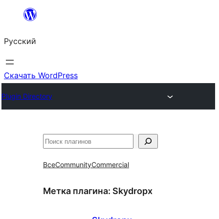
Перейти
к
Русский
содержимому
Скачать WordPress
Plugin Directory
Поиск
Все
Community
Commercial
Метка плагина:
Skydropx