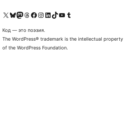
Посетите нас в X (ранее Twitter)
Посетите нашу учётную запись в Bluesky
Посетите нашу ленту в Mastodon
Посетите нашу учётную запись в Threads
Посетите нашу страницу на Facebook
Посетите наш Instagram
Посетите нашу страницу в LinkedIn
Посетите нашу учётную запись в TikTok
Посетите наш канал YouTube
Посетите нашу учётную запись в Tumblr
Код — это поэзия.
The WordPress® trademark is the intellectual property
of the WordPress Foundation.