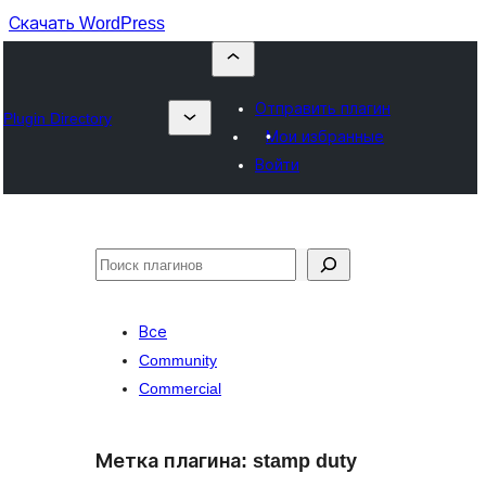
Скачать WordPress
Отправить плагин
Plugin Directory
Мои избранные
Войти
Поиск
Все
Community
Commercial
Метка плагина:
stamp duty