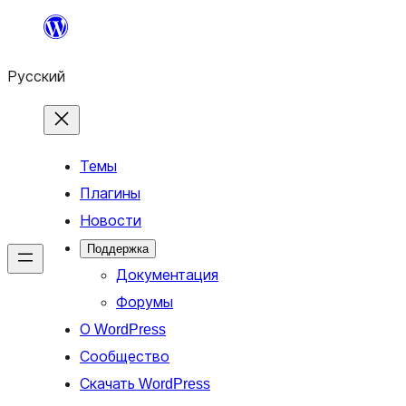
Перейти
к
Русский
содержимому
Темы
Плагины
Новости
Поддержка
Документация
Форумы
О WordPress
Сообщество
Скачать WordPress