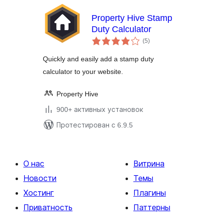
Property Hive Stamp
Duty Calculator
общий
(5
)
рейтинг
Quickly and easily add a stamp duty
calculator to your website.
Property Hive
900+ активных установок
Протестирован с 6.9.5
О нас
Витрина
Новости
Темы
Хостинг
Плагины
Приватность
Паттерны