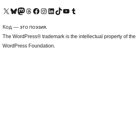
Посетите нас в X (ранее Twitter)
Посетите нашу учётную запись в Bluesky
Посетите нашу ленту в Mastodon
Посетите нашу учётную запись в Threads
Посетите нашу страницу на Facebook
Посетите наш Instagram
Посетите нашу страницу в LinkedIn
Посетите нашу учётную запись в TikTok
Посетите наш канал YouTube
Посетите нашу учётную запись в Tumblr
Код — это поэзия.
The WordPress® trademark is the intellectual property of the
WordPress Foundation.