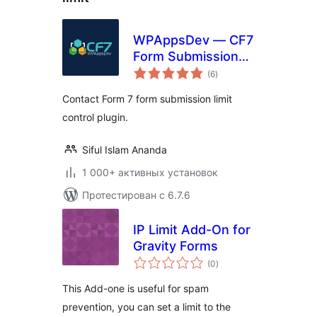
WPAppsDev — CF7
Form Submission
общий
Limit
(6
)
рейтинг
Contact Form 7 form submission limit
control plugin.
Siful Islam Ananda
1 000+ активных установок
Протестирован с 6.7.6
IP Limit Add-On for
Gravity Forms
общий
(0
)
рейтинг
This Add-one is useful for spam
prevention, you can set a limit to the