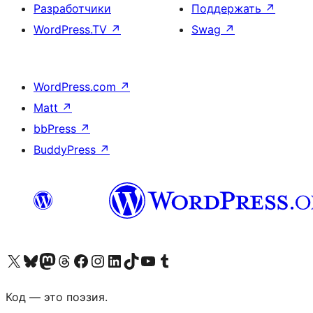
Разработчики
Поддержать
↗
WordPress.TV
↗
Swag
↗
WordPress.com
↗
Matt
↗
bbPress
↗
BuddyPress
↗
Посетите нас в X (ранее Twitter)
Посетите нашу учётную запись в Bluesky
Посетите нашу ленту в Mastodon
Посетите нашу учётную запись в Threads
Посетите нашу страницу на Facebook
Посетите наш Instagram
Посетите нашу страницу в LinkedIn
Посетите нашу учётную запись в TikTok
Посетите наш канал YouTube
Посетите нашу учётную запись в Tumblr
Код — это поэзия.