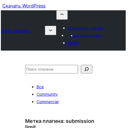
Скачать WordPress
Отправить плагин
Plugin Directory
Мои избранные
Войти
Поиск
Все
Community
Commercial
Метка плагина:
submission
limit