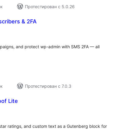
ок
Протестирован с 5.0.26
cribers & 2FA
бщий
ейтинг
paigns, and protect wp-admin with SMS 2FA — all
ок
Протестирован с 7.0.3
of Lite
бщий
ейтинг
star ratings, and custom text as a Gutenberg block for