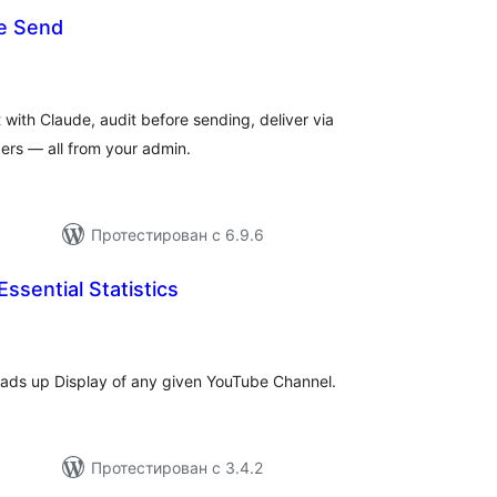
e Send
бщий
ейтинг
 with Claude, audit before sending, deliver via
rs — all from your admin.
Протестирован с 6.9.6
ssential Statistics
бщий
ейтинг
ads up Display of any given YouTube Channel.
Протестирован с 3.4.2