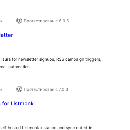
ок
Протестирован с 6.9.6
etter
бщий
ейтинг
ilaura for newsletter signups, RSS campaign triggers,
il automation.
ок
Протестирован с 7.0.3
 for Listmonk
бщий
ейтинг
lf-hosted Listmonk instance and sync opted-in