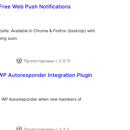
ree Web Push Notifications
бщий
йтинг
bsite. Available in Chrome & Firefox (desktop) with
ming soon.
Протестирован с 5.9.15
P Autoresponder Integration Plugin
бщий
ейтинг
 in WP Autoresponder when new members of
Протестирован с 3.3.2