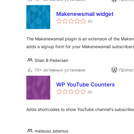
Makenewsmail widget
общий
(0
)
рейтинг
The Makenewsmail plugin is an extension of the Maken
adds a signup form for your Makenewsmail subscribersl
Stian B Pedersen
10+ активных установок
Протес
WP YouTube Counters
общий
(0
)
рейтинг
Adds shortcodes to show YouTube channel's subscriber
mateusz.adamus