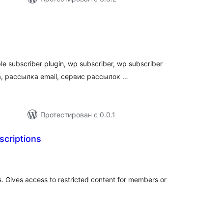
бщий
ейтинг
le subscriber plugin, wp subscriber, wp subscriber
а, рассылка email, сервис рассылок …
Протестирован с 0.0.1
criptions
бщий
ейтинг
. Gives access to restricted content for members or