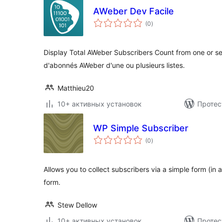
AWeber Dev Facile
общий
(0
)
рейтинг
Display Total AWeber Subscribers Count from one or sel
d'abonnés AWeber d'une ou plusieurs listes.
Matthieu20
10+ активных установок
Протес
WP Simple Subscriber
общий
(0
)
рейтинг
Allows you to collect subscribers via a simple form (in
form.
Stew Dellow
10+ активных установок
Протес