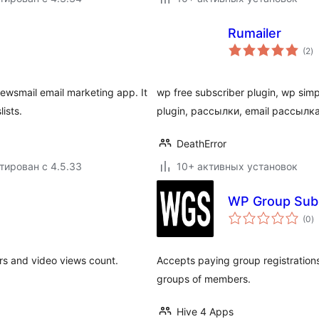
Rumailer
о
(2
)
р
ewsmail email marketing app. It
wp free subscriber plugin, wp simp
ists.
plugin, рассылки, email рассылк
DeathError
тирован с 4.5.33
10+ активных установок
WP Group Subs
о
(0
)
р
s and video views count.
Accepts paying group registrations
groups of members.
Hive 4 Apps