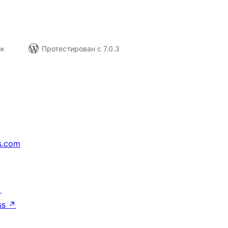
ок
Протестирован с 7.0.3
s.com
↗
ss
↗