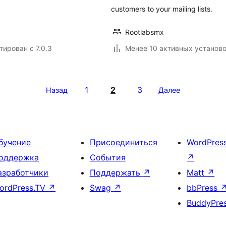
customers to your mailing lists.
Rootlabsmx
тирован с 7.0.3
Менее 10 активных установ
1
2
3
Назад
Далее
бучение
Присоединиться
WordPres
оддержка
События
↗
азработчики
Поддержать
↗
Matt
↗
ordPress.TV
↗
Swag
↗
bbPress
BuddyPre