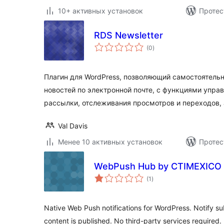
10+ активных установок
Протес
RDS Newsletter
общий
(0
)
рейтинг
Плагин для WordPress, позволяющий самостоятель
новостей по электронной почте, с функциями упра
рассылки, отслеживания просмотров и переходов, 
Val Davis
Менее 10 активных установок
Протес
WebPush Hub by CTIMEXICO
общий
(1
)
рейтинг
Native Web Push notifications for WordPress. Notify s
content is published. No third-party services required.