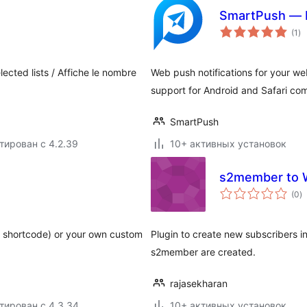
SmartPush — F
о
(1
)
ре
ected lists / Affiche le nombre
Web push notifications for your we
support for Android and Safari co
SmartPush
тирован с 4.2.39
10+ активных установок
s2member to W
о
(0
)
р
 a shortcode) or your own custom
Plugin to create new subscribers
s2member are created.
rajasekharan
тирован с 4.3.34
10+ активных установок