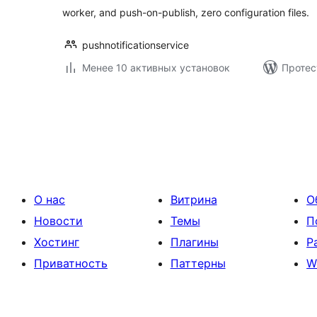
worker, and push-on-publish, zero configuration files.
pushnotificationservice
Менее 10 активных установок
Протес
Пагинация
записей
О нас
Витрина
О
Новости
Темы
П
Хостинг
Плагины
Р
Приватность
Паттерны
W