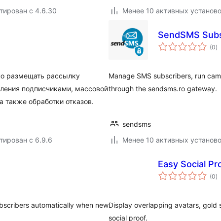
тирован с 4.6.30
Менее 10 активных установ
SendSMS Subs
о
(0
)
р
но размещать рассылку
Manage SMS subscribers, run cam
вления подписчиками, массовой
through the sendsms.ro gateway.
а также обработки отказов.
sendsms
тирован с 6.9.6
Менее 10 активных установ
Easy Social Pro
о
(0
)
р
ubscribers automatically when new
Display overlapping avatars, gold 
social proof.