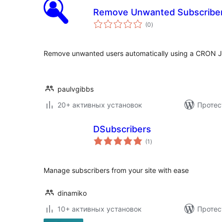
Remove Unwanted Subscribe
общий
(0
)
рейтинг
Remove unwanted users automatically using a CRON J
paulvgibbs
20+ активных установок
Протес
DSubscribers
общий
(1
)
рейтинг
Manage subscribers from your site with ease
dinamiko
10+ активных установок
Протес