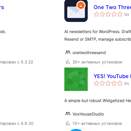
rs
One Two Thre
о
(0
)
р
ob.
AI newsletters for WordPress. Draft
Resend or SMTP, manage subscribe
onetwothreesend
тирован с 5.3.22
20+ активных установок
YES! YouTube E
о
(0
)
р
A simple but robust Widgetized He
VoxHouseStudio
тирован с 4.9.30
10+ активных установок