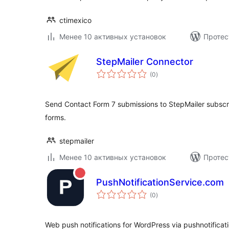
ctimexico
Менее 10 активных установок
Протес
StepMailer Connector
общий
(0
)
рейтинг
Send Contact Form 7 submissions to StepMailer subscri
forms.
stepmailer
Менее 10 активных установок
Протес
PushNotificationService.com
общий
(0
)
рейтинг
Web push notifications for WordPress via pushnotificat