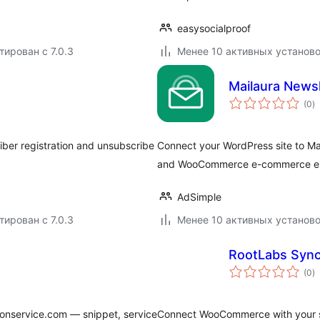
easysocialproof
тирован с 7.0.3
Менее 10 активных установ
Mailaura Newsl
о
(0
)
р
ber registration and unsubscribe
Connect your WordPress site to Ma
and WooCommerce e-commerce ema
AdSimple
тирован с 7.0.3
Менее 10 активных установ
RootLabs Sync
о
(0
)
р
ionservice.com — snippet, service
Connect WooCommerce with your se