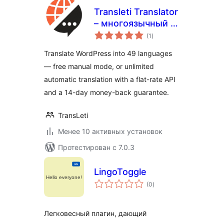
Transleti Translator
– многоязычный и
общий
автоматический
(1
)
рейтинг
перевод
Translate WordPress into 49 languages
— free manual mode, or unlimited
automatic translation with a flat-rate API
and a 14-day money-back guarantee.
TransLeti
Менее 10 активных установок
Протестирован с 7.0.3
LingoToggle
общий
(0
)
рейтинг
Легковесный плагин, дающий