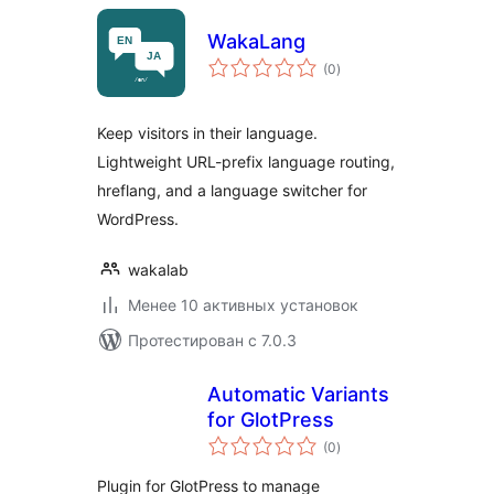
WakaLang
общий
(0
)
рейтинг
Keep visitors in their language.
Lightweight URL-prefix language routing,
hreflang, and a language switcher for
WordPress.
wakalab
Менее 10 активных установок
Протестирован с 7.0.3
Automatic Variants
for GlotPress
общий
(0
)
рейтинг
Plugin for GlotPress to manage