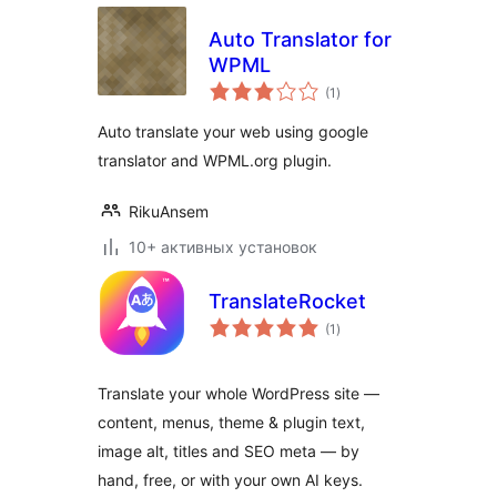
Auto Translator for
WPML
общий
(1
)
рейтинг
Auto translate your web using google
translator and WPML.org plugin.
RikuAnsem
10+ активных установок
TranslateRocket
общий
(1
)
рейтинг
Translate your whole WordPress site —
content, menus, theme & plugin text,
image alt, titles and SEO meta — by
hand, free, or with your own AI keys.