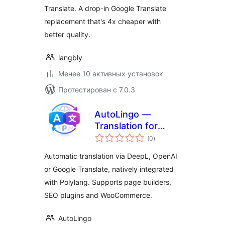
Translate. A drop-in Google Translate
replacement that's 4x cheaper with
better quality.
langbly
Менее 10 активных установок
Протестирован с 7.0.3
AutoLingo —
Translation for
общий
Polylang
(0
)
рейтинг
Automatic translation via DeepL, OpenAI
or Google Translate, natively integrated
with Polylang. Supports page builders,
SEO plugins and WooCommerce.
AutoLingo