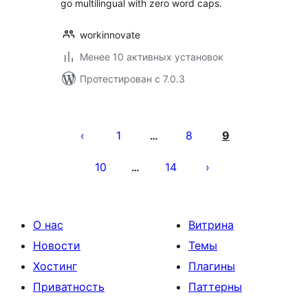
go multilingual with zero word caps.
workinnovate
Менее 10 активных установок
Протестирован с 7.0.3
Пагинация
записей
1
8
9
…
10
14
…
О нас
Витрина
Новости
Темы
Хостинг
Плагины
Приватность
Паттерны