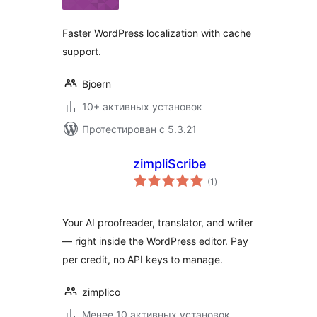
Faster WordPress localization with cache
support.
Bjoern
10+ активных установок
Протестирован с 5.3.21
zimpliScribe
общий
(1
)
рейтинг
Your AI proofreader, translator, and writer
— right inside the WordPress editor. Pay
per credit, no API keys to manage.
zimplico
Менее 10 активных установок