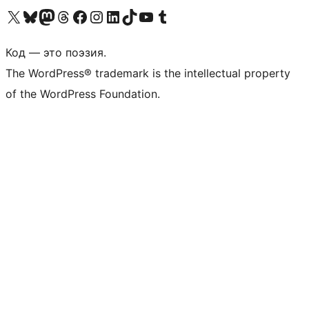
Посетите нас в X (ранее Twitter)
Посетите нашу учётную запись в Bluesky
Посетите нашу ленту в Mastodon
Посетите нашу учётную запись в Threads
Посетите нашу страницу на Facebook
Посетите наш Instagram
Посетите нашу страницу в LinkedIn
Посетите нашу учётную запись в TikTok
Посетите наш канал YouTube
Посетите нашу учётную запись в Tumblr
Код — это поэзия.
The WordPress® trademark is the intellectual property
of the WordPress Foundation.