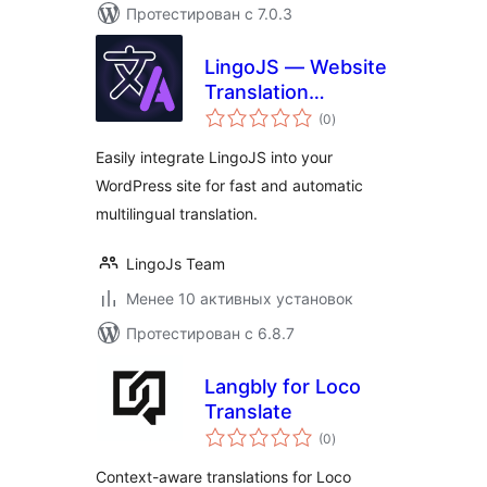
Протестирован с 7.0.3
LingoJS — Website
Translation
общий
Integration
(0
)
рейтинг
Easily integrate LingoJS into your
WordPress site for fast and automatic
multilingual translation.
LingoJs Team
Менее 10 активных установок
Протестирован с 6.8.7
Langbly for Loco
Translate
общий
(0
)
рейтинг
Context-aware translations for Loco