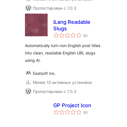
Протестирован с 7.0.3
iLang Readable
Slugs
общий
(0
)
рейтинг
Automatically turn non-English post titles
into clean, readable English URL slugs
using AI.
Eastsoft Inc.
Менее 10 активных установок
Протестирован с 7.0.3
GP Project Icon
общий
(0
)
рейтинг