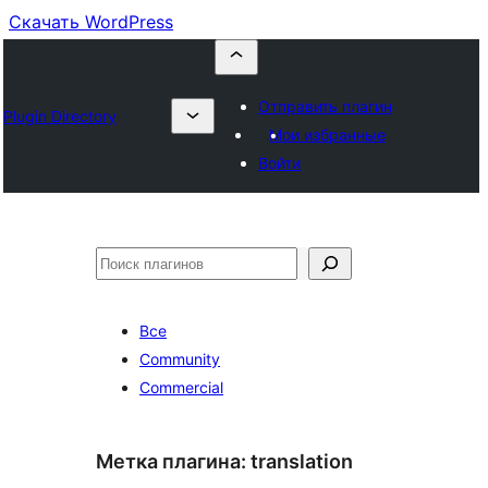
Скачать WordPress
Отправить плагин
Plugin Directory
Мои избранные
Войти
Поиск
Все
Community
Commercial
Метка плагина:
translation