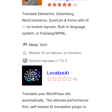
общий
Elementor,
(4
)
рейтинг
WooCommerce &
Translate Elementor, Gutenberg,
Forms
WooCommerce, SureCart & forms with AI
— no broken layouts. Built-in language
system, or Polylang/WPML.
Meep Tech
Менее 10 активных установок
Протестирован с 7.0.3
LocalizeAI
общий
(0
)
рейтинг
Translate your WordPress site
automatically. The ultimate performance-
first, self-hosted AI translation plugin to