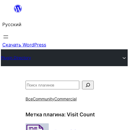
Перейти
к
Русский
содержимому
Скачать WordPress
Plugin Directory
Поиск
Все
Community
Commercial
Метка плагина:
Visit Count