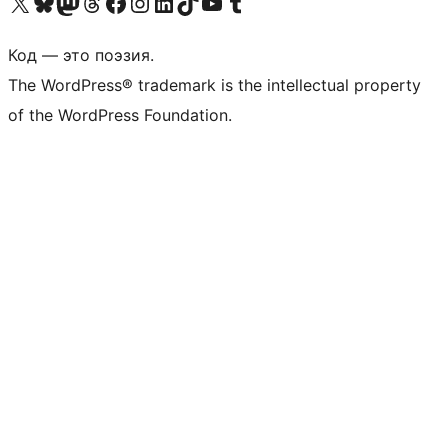
Посетите нас в X (ранее Twitter)
Посетите нашу учётную запись в Bluesky
Посетите нашу ленту в Mastodon
Посетите нашу учётную запись в Threads
Посетите нашу страницу на Facebook
Посетите наш Instagram
Посетите нашу страницу в LinkedIn
Посетите нашу учётную запись в TikTok
Посетите наш канал YouTube
Посетите нашу учётную запись в Tumblr
Код — это поэзия.
The WordPress® trademark is the intellectual property
of the WordPress Foundation.