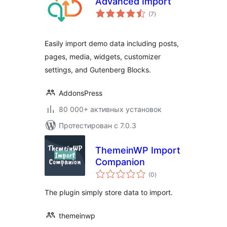
Advanced Import
общий
(7
)
рейтинг
Easily import demo data including posts,
pages, media, widgets, customizer
settings, and Gutenberg Blocks.
AddonsPress
80 000+ активных установок
Протестирован с 7.0.3
ThemeinWP Import
Companion
общий
(0
)
рейтинг
The plugin simply store data to import.
themeinwp