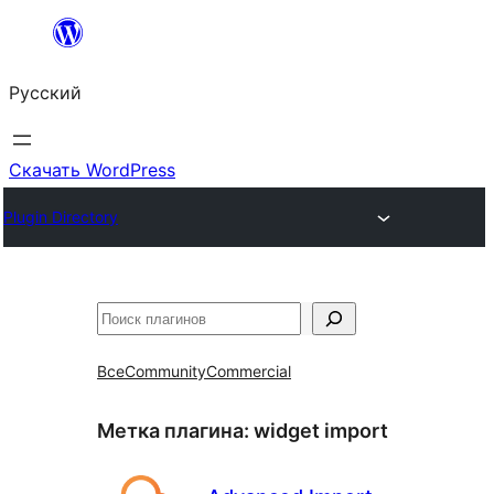
Перейти
к
Русский
содержимому
Скачать WordPress
Plugin Directory
Поиск
Все
Community
Commercial
Метка плагина:
widget import