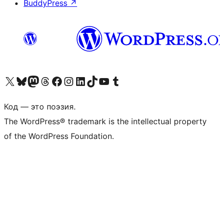
BuddyPress
↗
Посетите нас в X (ранее Twitter)
Посетите нашу учётную запись в Bluesky
Посетите нашу ленту в Mastodon
Посетите нашу учётную запись в Threads
Посетите нашу страницу на Facebook
Посетите наш Instagram
Посетите нашу страницу в LinkedIn
Посетите нашу учётную запись в TikTok
Посетите наш канал YouTube
Посетите нашу учётную запись в Tumblr
Код — это поэзия.
The WordPress® trademark is the intellectual property
of the WordPress Foundation.