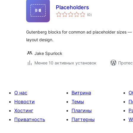
Placeholders
общий
(0
)
рейтинг
Gutenberg blocks for common ad placeholder sizes — p
layout design.
Jake Spurlock
Менее 10 активных установок
Протес
О нас
Витрина
О
Новости
Темы
П
Хостинг
Плагины
Р
Приватность
Паттерны
W