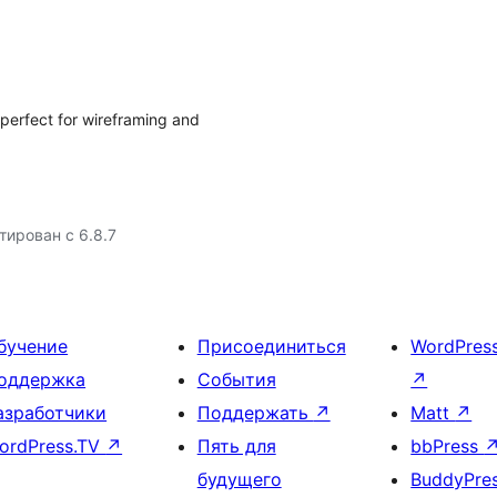
erfect for wireframing and
тирован с 6.8.7
бучение
Присоединиться
WordPres
оддержка
События
↗
азработчики
Поддержать
↗
Matt
↗
ordPress.TV
↗
Пять для
bbPress
будущего
BuddyPre