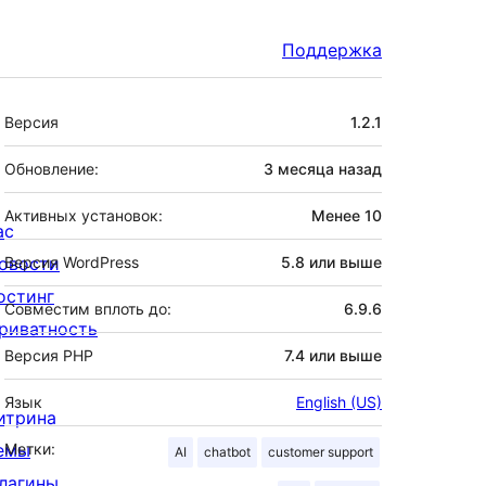
Поддержка
Мета
Версия
1.2.1
Обновление:
3 месяца
назад
Активных установок:
Менее 10
ас
овости
Версия WordPress
5.8 или выше
остинг
Совместим вплоть до:
6.9.6
риватность
Версия PHP
7.4 или выше
Язык
English (US)
итрина
емы
Метки:
AI
chatbot
customer support
лагины