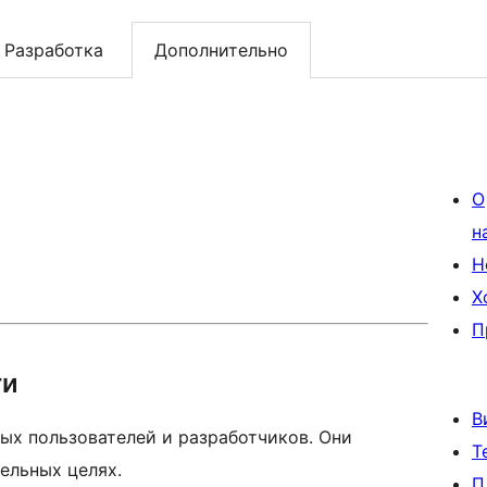
Разработка
Дополнительно
О
н
Н
Х
П
ти
В
ых пользователей и разработчиков. Они
Т
ельных целях.
П