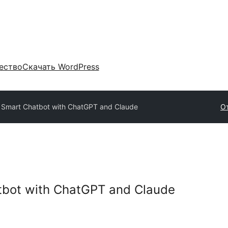
ество
Скачать WordPress
Smart Chatbot with ChatGPT and Claude
О
bot with ChatGPT and Claude