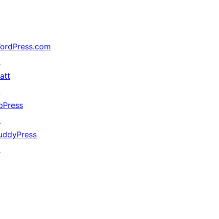
↗
ordPress.com
↗
att
↗
bPress
↗
uddyPress
↗