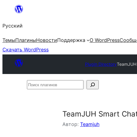
Перейти
к
Русский
содержимому
Темы
Плагины
Новости
Поддержка
О WordPress
Сообщ
Скачать WordPress
Plugin Directory
TeamJUH 
Поиск
плагинов
TeamJUH Smart Chat
Автор:
Teamjuh