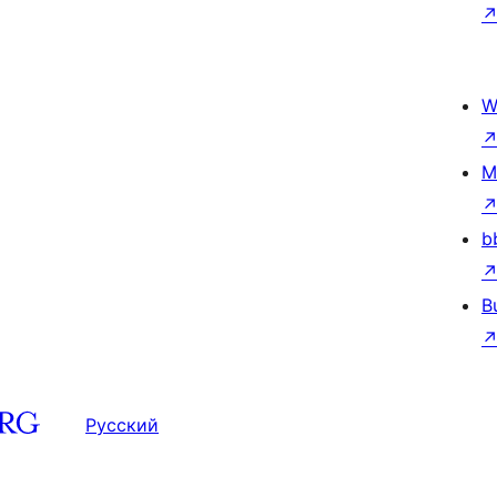
W
M
b
B
Русский