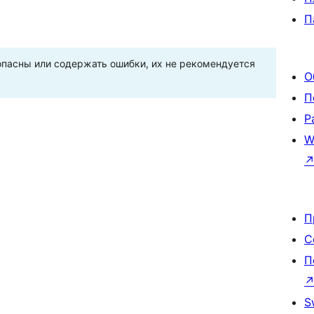
П
пасны или содержать ошибки, их не рекомендуется
О
П
Р
W
П
С
П
S