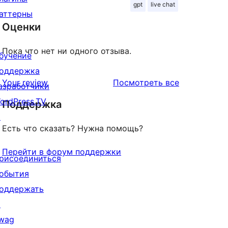
gpt
live chat
аттерны
Оценки
Пока что нет ни одного отзыва.
бучение
оддержка
отзывы
Your review
Посмотреть все
азработчики
ordPress.TV
Поддержка
↗
Есть что сказать? Нужна помощь?
Перейти в форум поддержки
рисоединиться
обытия
оддержать
↗
wag