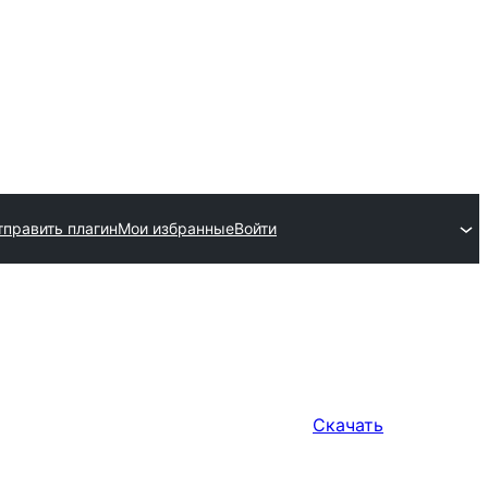
тправить плагин
Мои избранные
Войти
Скачать