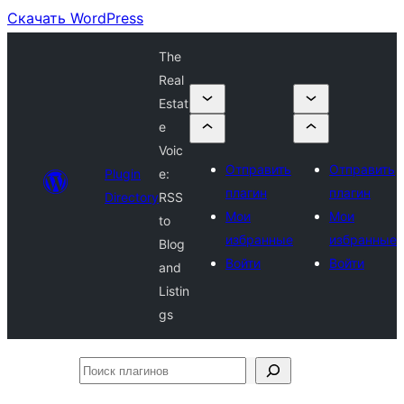
Скачать WordPress
The
Real
Estat
e
Voic
Отправить
Отправить
Plugin
e:
плагин
плагин
Directory
RSS
Мои
Мои
to
избранные
избранные
Blog
Войти
Войти
and
Listin
gs
Поиск
плагинов