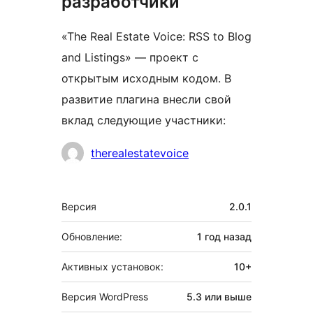
разработчики
«The Real Estate Voice: RSS to Blog
and Listings» — проект с
открытым исходным кодом. В
развитие плагина внесли свой
вклад следующие участники:
Участники
therealestatevoice
Мета
Версия
2.0.1
Обновление:
1 год
назад
Активных установок:
10+
Версия WordPress
5.3 или выше