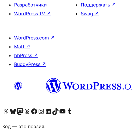
Разработчики
Поддержать
↗
WordPress.TV
↗
Swag
↗
WordPress.com
↗
Matt
↗
bbPress
↗
BuddyPress
↗
Посетите нас в X (ранее Twitter)
Посетите нашу учётную запись в Bluesky
Посетите нашу ленту в Mastodon
Посетите нашу учётную запись в Threads
Посетите нашу страницу на Facebook
Посетите наш Instagram
Посетите нашу страницу в LinkedIn
Посетите нашу учётную запись в TikTok
Посетите наш канал YouTube
Посетите нашу учётную запись в Tumblr
Код — это поэзия.