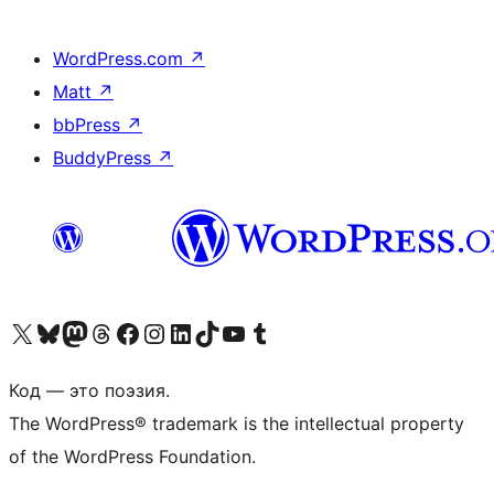
WordPress.com
↗
Matt
↗
bbPress
↗
BuddyPress
↗
Посетите нас в X (ранее Twitter)
Посетите нашу учётную запись в Bluesky
Посетите нашу ленту в Mastodon
Посетите нашу учётную запись в Threads
Посетите нашу страницу на Facebook
Посетите наш Instagram
Посетите нашу страницу в LinkedIn
Посетите нашу учётную запись в TikTok
Посетите наш канал YouTube
Посетите нашу учётную запись в Tumblr
Код — это поэзия.
The WordPress® trademark is the intellectual property
of the WordPress Foundation.