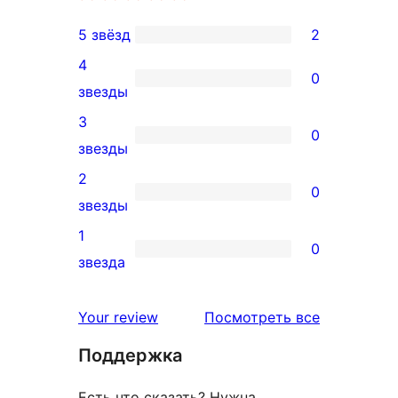
5 звёзд
2
2
4
5-
0
0
звезды
звездный
4-
3
отзыв
0
звездный
0
звезды
отзыв
3-
2
0
звездный
0
звезды
отзыв
2-
1
0
звездный
0
звезда
отзыв
1-
звездный
отзывы
Your review
Посмотреть все
отзыв
Поддержка
Есть что сказать? Нужна