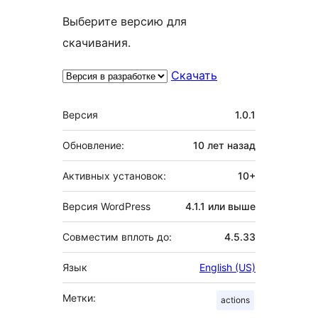
Выберите версию для
скачивания.
Скачать
Мета
Версия
1.0.1
Обновление:
10 лет
назад
Активных установок:
10+
Версия WordPress
4.1.1 или выше
Совместим вплоть до:
4.5.33
Язык
English (US)
Метки:
actions