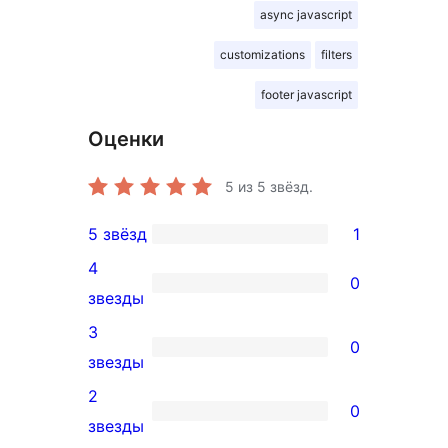
async javascript
customizations
filters
footer javascript
Оценки
5
из 5 звёзд.
5 звёзд
1
1
4
5-
0
0
звезды
звездный
4-
3
отзыв
0
звездный
0
звезды
отзыв
3-
2
0
звездный
0
звезды