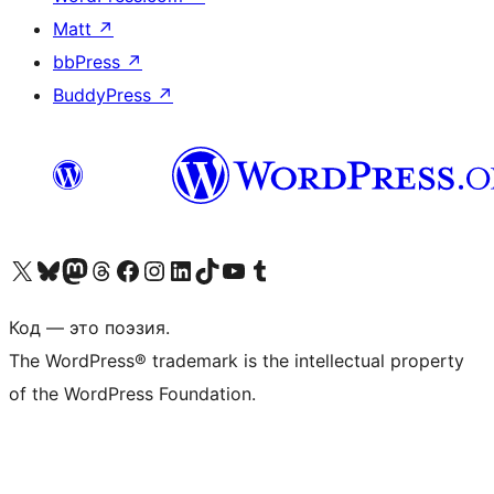
Matt
↗
bbPress
↗
BuddyPress
↗
Посетите нас в X (ранее Twitter)
Посетите нашу учётную запись в Bluesky
Посетите нашу ленту в Mastodon
Посетите нашу учётную запись в Threads
Посетите нашу страницу на Facebook
Посетите наш Instagram
Посетите нашу страницу в LinkedIn
Посетите нашу учётную запись в TikTok
Посетите наш канал YouTube
Посетите нашу учётную запись в Tumblr
Код — это поэзия.
The WordPress® trademark is the intellectual property
of the WordPress Foundation.