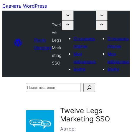
Скачать WordPress
Twel
ve
Отправить
Отправить
Plugin
Legs
плагин
плагин
Directory
Mark
Мои
Мои
eting
избранные
избранные
SSO
Войти
Войти
Поиск
плагинов
Twelve Legs
Marketing SSO
Автор: