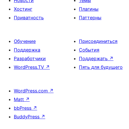
Новости
Темы
Хостинг
Плагины
Приватность
Паттерны
Обучение
Присоединиться
Поддержка
События
Разработчики
Поддержать
↗
WordPress.TV
↗
Пять для будущего
WordPress.com
↗
Matt
↗
bbPress
↗
BuddyPress
↗