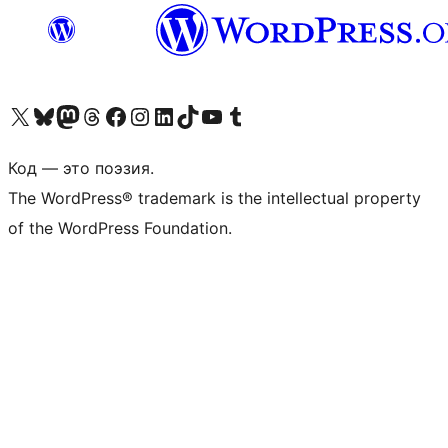
Посетите нас в X (ранее Twitter)
Посетите нашу учётную запись в Bluesky
Посетите нашу ленту в Mastodon
Посетите нашу учётную запись в Threads
Посетите нашу страницу на Facebook
Посетите наш Instagram
Посетите нашу страницу в LinkedIn
Посетите нашу учётную запись в TikTok
Посетите наш канал YouTube
Посетите нашу учётную запись в Tumblr
Код — это поэзия.
The WordPress® trademark is the intellectual property
of the WordPress Foundation.