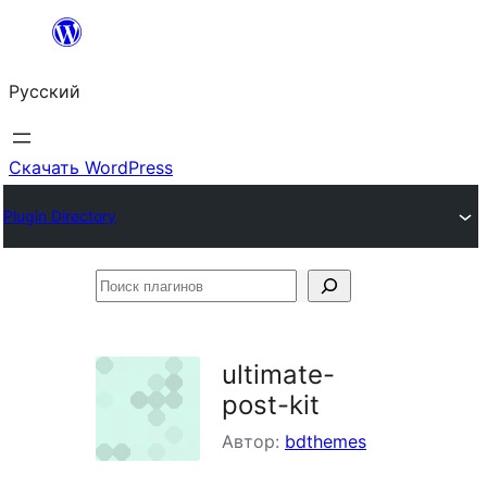
Перейти
к
Русский
содержимому
Скачать WordPress
Plugin Directory
Поиск
плагинов
ultimate-
post-kit
Автор:
bdthemes