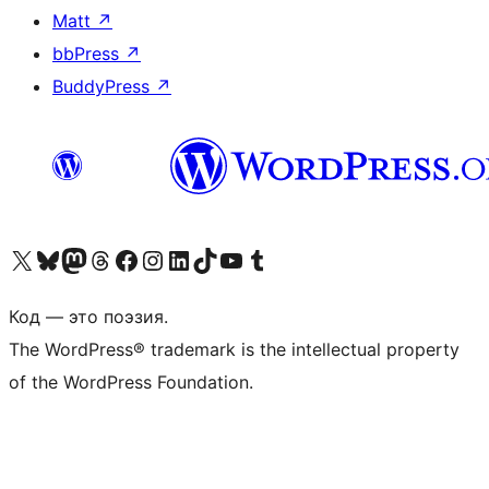
Matt
↗
bbPress
↗
BuddyPress
↗
Посетите нас в X (ранее Twitter)
Посетите нашу учётную запись в Bluesky
Посетите нашу ленту в Mastodon
Посетите нашу учётную запись в Threads
Посетите нашу страницу на Facebook
Посетите наш Instagram
Посетите нашу страницу в LinkedIn
Посетите нашу учётную запись в TikTok
Посетите наш канал YouTube
Посетите нашу учётную запись в Tumblr
Код — это поэзия.
The WordPress® trademark is the intellectual property
of the WordPress Foundation.