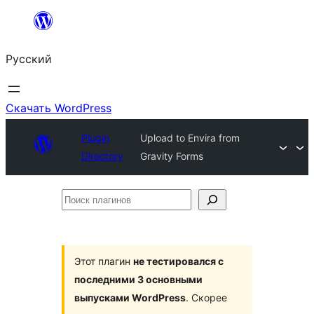
Перейти
к
Русский
содержимому
Скачать WordPress
Plugin
Upload to Envira from
Directory
Gravity Forms
Поиск
плагинов
Этот плагин
не тестировался с
последними 3 основными
выпусками WordPress
. Скорее