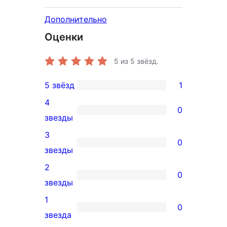
Дополнительно
Оценки
5
из 5 звёзд.
5 звёзд
1
1
4
5-
0
0
звезды
звездный
4-
3
отзыв
0
звездный
0
звезды
отзыв
3-
2
0
звездный
0
звезды
отзыв
2-
1
0
звездный
0
звезда