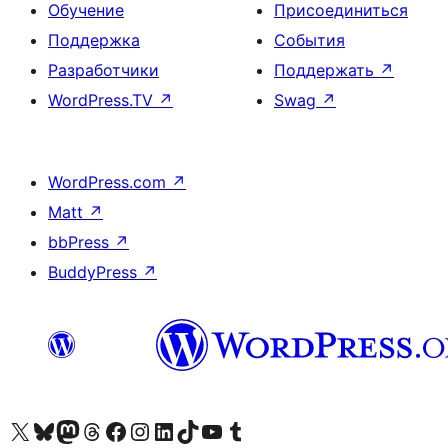
Обучение
Присоединиться
Поддержка
События
Разработчики
Поддержать
↗
WordPress.TV
↗
Swag
↗
WordPress.com
↗
Matt
↗
bbPress
↗
BuddyPress
↗
Посетите нас в X (ранее Twitter)
Посетите нашу учётную запись в Bluesky
Посетите нашу ленту в Mastodon
Посетите нашу учётную запись в Threads
Посетите нашу страницу на Facebook
Посетите наш Instagram
Посетите нашу страницу в LinkedIn
Посетите нашу учётную запись в TikTok
Посетите наш канал YouTube
Посетите нашу учётную запись в Tumblr