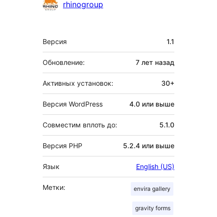
Участники
rhinogroup
Мета
Версия
1.1
Обновление:
7 лет
назад
Активных установок:
30+
Версия WordPress
4.0 или выше
Совместим вплоть до:
5.1.0
Версия PHP
5.2.4 или выше
Язык
English (US)
Метки:
envira gallery
gravity forms