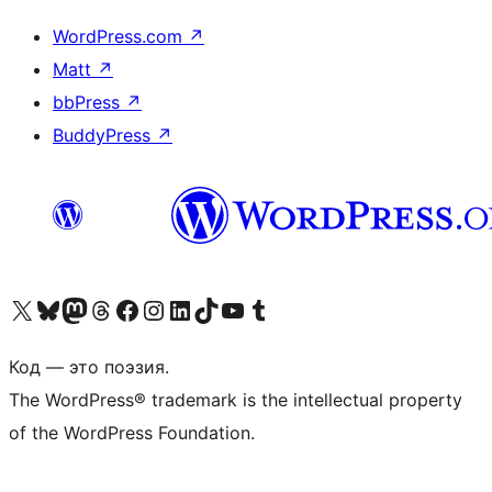
WordPress.com
↗
Matt
↗
bbPress
↗
BuddyPress
↗
Посетите нас в X (ранее Twitter)
Посетите нашу учётную запись в Bluesky
Посетите нашу ленту в Mastodon
Посетите нашу учётную запись в Threads
Посетите нашу страницу на Facebook
Посетите наш Instagram
Посетите нашу страницу в LinkedIn
Посетите нашу учётную запись в TikTok
Посетите наш канал YouTube
Посетите нашу учётную запись в Tumblr
Код — это поэзия.
The WordPress® trademark is the intellectual property
of the WordPress Foundation.