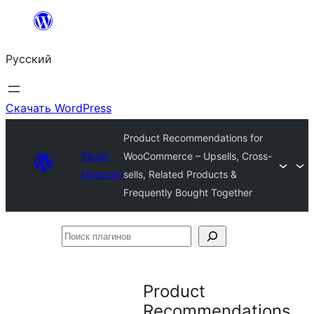
Перейти
к
Русский
содержимому
Скачать WordPress
Product Recommendations for
Plugin
WooCommerce – Upsells, Cross-
Directory
sells, Related Products &
Frequently Bought Together
Поиск
плагинов
Product
Recommendations