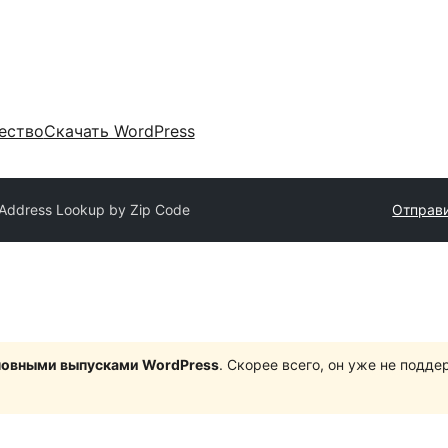
ество
Скачать WordPress
Address Lookup by Zip Code
Отправи
сновными выпусками WordPress
. Скорее всего, он уже не подд