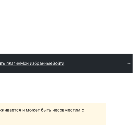
ть плагин
Мои избранные
Войти
ерживается и может быть несовместим с