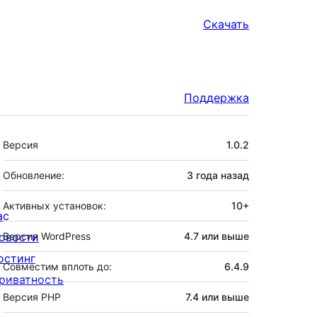
Скачать
Поддержка
Мета
Версия
1.0.2
Обновление:
3 года
назад
Активных установок:
10+
ас
овости
Версия WordPress
4.7 или выше
остинг
Совместим вплоть до:
6.4.9
риватность
Версия PHP
7.4 или выше