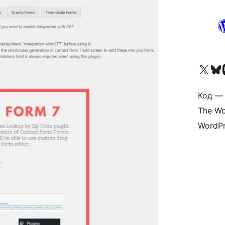
Посетите нас в X (р
Посетите нашу
П
Код — 
The Wo
WordPr