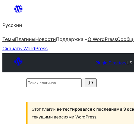
Перейти
к
Русский
содержимому
Темы
Плагины
Новости
Поддержка
О WordPress
Сообщ
Скачать WordPress
Plugin Directory
US 
Поиск
плагинов
Этот плагин
не тестировался с последними 3 о
текущими версиями WordPress.