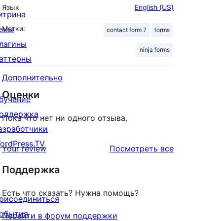
Язык
English (US)
итрина
емы
Метки:
contact form 7
forms
лагины
ninja forms
аттерны
Дополнительно
Оценки
бучение
оддержка
Пока что нет ни одного отзыва.
азработчики
ordPress.TV
отзывы
Your review
Посмотреть все
↗
Поддержка
Есть что сказать? Нужна помощь?
рисоединиться
обытия
Перейти в форум поддержки