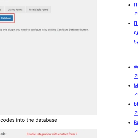
П
П
д
б
W
M
b
 codes into the database
B