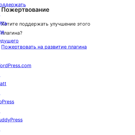
оддержать
Пожертвование
↗
ять
Хотите поддержать улучшение этого
ля
плагина?
удущего
Пожертвовать на развитие плагина
ordPress.com
↗
att
↗
bPress
↗
uddyPress
↗