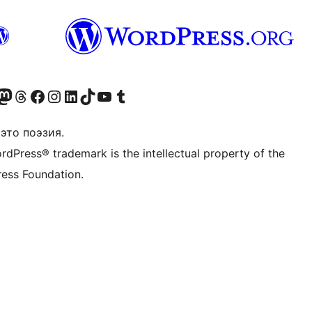
анее Twitter)
 учётную запись в Bluesky
осетите нашу ленту в Mastodon
Посетите нашу учётную запись в Threads
Посетите нашу страницу на Facebook
Посетите наш Instagram
Посетите нашу страницу в LinkedIn
Посетите нашу учётную запись в TikTok
Посетите наш канал YouTube
Посетите нашу учётную запись в Tumblr
это поэзия.
rdPress® trademark is the intellectual property of the
ess Foundation.