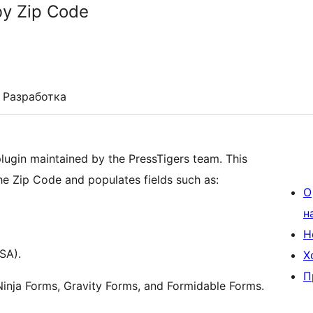
y Zip Code
Разработка
lugin maintained by the PressTigers team. This
he Zip Code and populates fields such as:
О
н
Н
SA).
Х
П
Ninja Forms, Gravity Forms, and Formidable Forms.