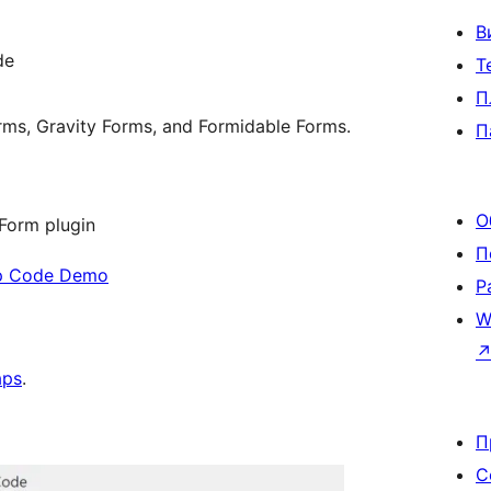
В
de
Т
П
rms, Gravity Forms, and Formidable Forms.
П
О
Form plugin
П
ip Code Demo
Р
W
aps
.
П
С