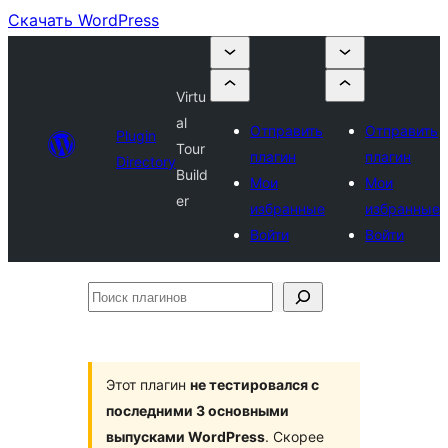
Скачать WordPress
Virtu
al
Отправить
Отправить
Plugin
Tour
плагин
плагин
Directory
Build
Мои
Мои
er
избранные
избранные
Войти
Войти
Поиск
плагинов
Этот плагин
не тестировался с
последними 3 основными
выпусками WordPress
. Скорее