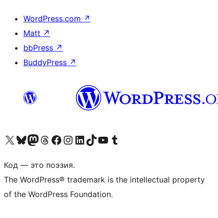
WordPress.com
↗
Matt
↗
bbPress
↗
BuddyPress
↗
Посетите нас в X (ранее Twitter)
Посетите нашу учётную запись в Bluesky
Посетите нашу ленту в Mastodon
Посетите нашу учётную запись в Threads
Посетите нашу страницу на Facebook
Посетите наш Instagram
Посетите нашу страницу в LinkedIn
Посетите нашу учётную запись в TikTok
Посетите наш канал YouTube
Посетите нашу учётную запись в Tumblr
Код — это поэзия.
The WordPress® trademark is the intellectual property
of the WordPress Foundation.