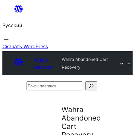
Перейти
к
Русский
содержимому
Скачать WordPress
Plugin
Wahra Abandoned Cart
Directory
Recovery
Поиск
плагинов
Wahra
Abandoned
Cart
Recovery