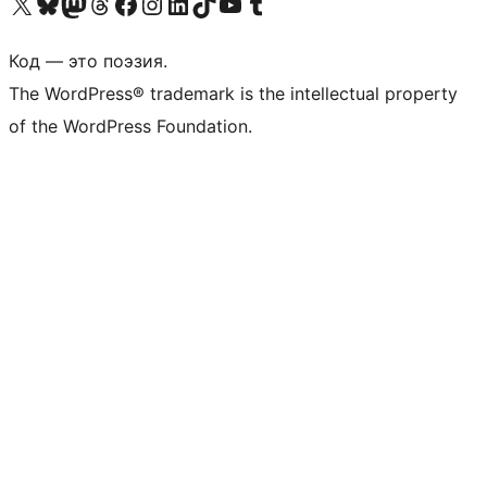
Посетите нас в X (ранее Twitter)
Посетите нашу учётную запись в Bluesky
Посетите нашу ленту в Mastodon
Посетите нашу учётную запись в Threads
Посетите нашу страницу на Facebook
Посетите наш Instagram
Посетите нашу страницу в LinkedIn
Посетите нашу учётную запись в TikTok
Посетите наш канал YouTube
Посетите нашу учётную запись в Tumblr
Код — это поэзия.
The WordPress® trademark is the intellectual property
of the WordPress Foundation.