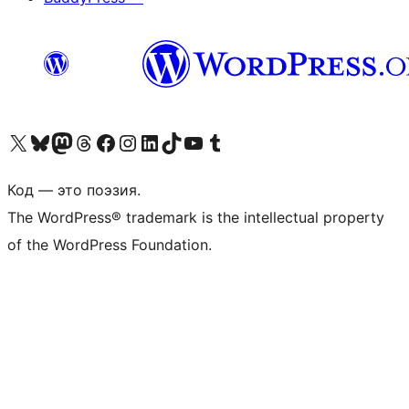
Посетите нас в X (ранее Twitter)
Посетите нашу учётную запись в Bluesky
Посетите нашу ленту в Mastodon
Посетите нашу учётную запись в Threads
Посетите нашу страницу на Facebook
Посетите наш Instagram
Посетите нашу страницу в LinkedIn
Посетите нашу учётную запись в TikTok
Посетите наш канал YouTube
Посетите нашу учётную запись в Tumblr
Код — это поэзия.
The WordPress® trademark is the intellectual property
of the WordPress Foundation.