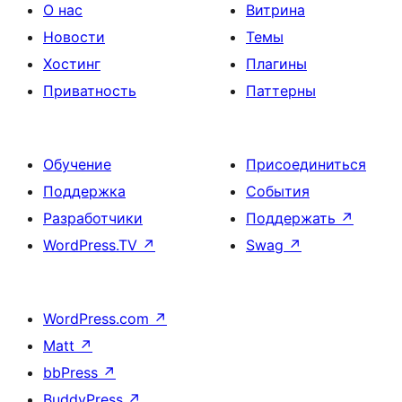
О нас
Витрина
Новости
Темы
Хостинг
Плагины
Приватность
Паттерны
Обучение
Присоединиться
Поддержка
События
Разработчики
Поддержать
↗
WordPress.TV
↗
Swag
↗
WordPress.com
↗
Matt
↗
bbPress
↗
BuddyPress
↗