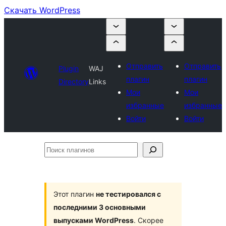
Скачать WordPress
Отправить
Отправить
Plugin
WAJ
плагин
плагин
Directory
Links
Мои
Мои
избранные
избранные
Войти
Войти
Поиск
плагинов
Этот плагин
не тестировался с
последними 3 основными
выпусками WordPress
. Скорее