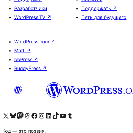
Разработчики
Поддержать
↗
WordPress.TV
↗
Пять для будущего
WordPress.com
↗
Matt
↗
bbPress
↗
BuddyPress
↗
Посетите нас в X (ранее Twitter)
Посетите нашу учётную запись в Bluesky
Посетите нашу ленту в Mastodon
Посетите нашу учётную запись в Threads
Посетите нашу страницу на Facebook
Посетите наш Instagram
Посетите нашу страницу в LinkedIn
Посетите нашу учётную запись в TikTok
Посетите наш канал YouTube
Посетите нашу учётную запись в Tumblr
Код — это поэзия.