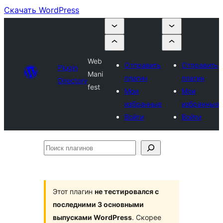
Скачать WordPress
Web
Отправить
Отправить
Plugin
Mani
плагин
плагин
Directory
fest
Мои
Мои
избранные
избранные
Войти
Войти
Поиск
плагинов
Этот плагин
не тестировался с
последними 3 основными
выпусками WordPress
. Скорее