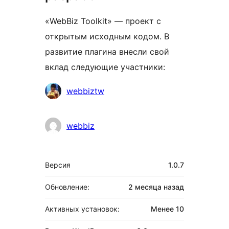
«WebBiz Toolkit» — проект с
открытым исходным кодом. В
развитие плагина внесли свой
вклад следующие участники:
Участники
webbiztw
webbiz
Мета
Версия
1.0.7
Обновление:
2 месяца
назад
Активных установок:
Менее 10