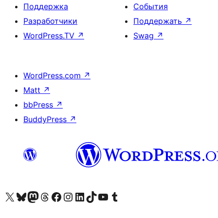
Поддержка
События
Разработчики
Поддержать
↗
WordPress.TV
↗
Swag
↗
WordPress.com
↗
Matt
↗
bbPress
↗
BuddyPress
↗
Посетите нас в X (ранее Twitter)
Посетите нашу учётную запись в Bluesky
Посетите нашу ленту в Mastodon
Посетите нашу учётную запись в Threads
Посетите нашу страницу на Facebook
Посетите наш Instagram
Посетите нашу страницу в LinkedIn
Посетите нашу учётную запись в TikTok
Посетите наш канал YouTube
Посетите нашу учётную запись в Tumblr