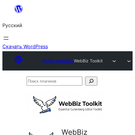
Перейти
к
Русский
содержимому
Скачать WordPress
Plugin Directory
WebBiz Toolkit
Поиск
плагинов
WebBiz