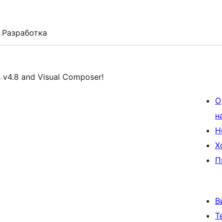
Разработка
s v4.8 and Visual Composer!
О
н
Н
Х
П
В
Т