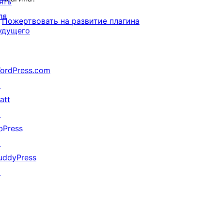
ять
ля
Пожертвовать на развитие плагина
удущего
ordPress.com
↗
att
↗
bPress
↗
uddyPress
↗