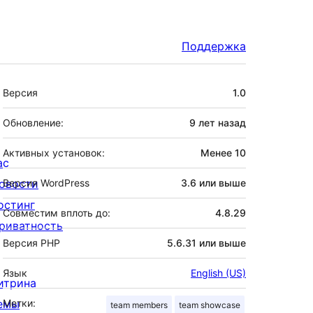
Поддержка
Мета
Версия
1.0
Обновление:
9 лет
назад
Активных установок:
Менее 10
ас
овости
Версия WordPress
3.6 или выше
остинг
Совместим вплоть до:
4.8.29
риватность
Версия PHP
5.6.31 или выше
Язык
English (US)
итрина
емы
Метки:
team members
team showcase