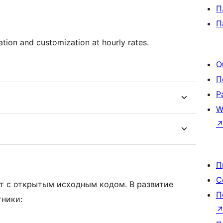
П
П
ation and customization at hourly rates.
О
П
Р
W
П
С
кт с открытым исходным кодом. В развитие
П
тники: