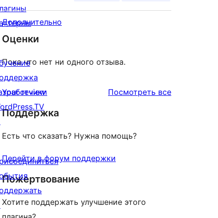
лагины
Дополнительно
аттерны
Оценки
Пока что нет ни одного отзыва.
бучение
оддержка
отзывы
азработчики
Your review
Посмотреть все
ordPress.TV
Поддержка
↗
Есть что сказать? Нужна помощь?
Перейти в форум поддержки
рисоединиться
обытия
Пожертвование
оддержать
Хотите поддержать улучшение этого
↗
плагина?