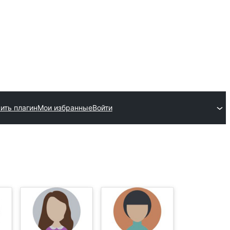
ить плагин
Мои избранные
Войти