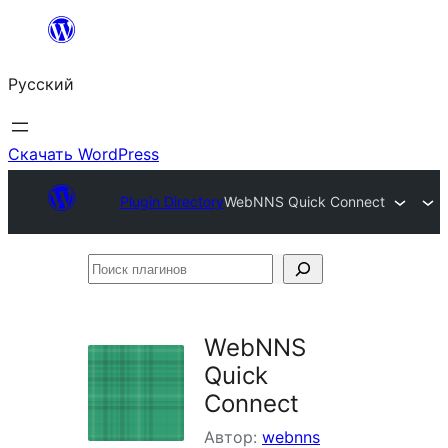
Перейти
к
Русский
содержимому
Скачать WordPress
Plugin Directory
WebNNS Quick Connect
Поиск
плагинов
WebNNS
Quick
Connect
Автор:
webnns