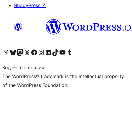
BuddyPress
↗
Посетите нас в X (ранее Twitter)
Посетите нашу учётную запись в Bluesky
Посетите нашу ленту в Mastodon
Посетите нашу учётную запись в Threads
Посетите нашу страницу на Facebook
Посетите наш Instagram
Посетите нашу страницу в LinkedIn
Посетите нашу учётную запись в TikTok
Посетите наш канал YouTube
Посетите нашу учётную запись в Tumblr
Код — это поэзия.
The WordPress® trademark is the intellectual property
of the WordPress Foundation.