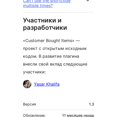
Can I use the shortcode
multiple times?
Участники и
разработчики
«Customer Bought Items» —
проект с открытым исходным
кодом. В развитие плагина
внесли свой вклад следующие
участники:
Участники
Yasar Khalifa
Мета
Версия
1.3
Обновление:
11 месяцев
назад