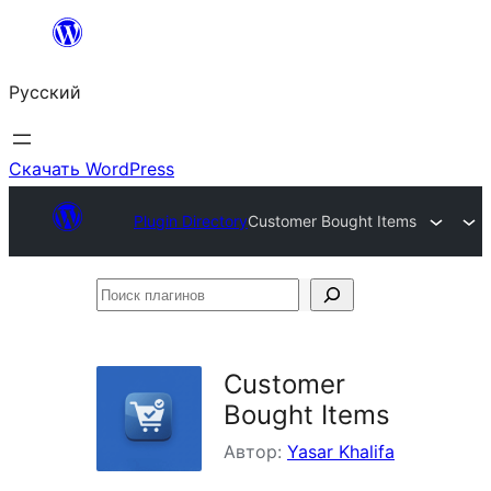
Перейти
к
Русский
содержимому
Скачать WordPress
Plugin Directory
Customer Bought Items
Поиск
плагинов
Customer
Bought Items
Автор:
Yasar Khalifa