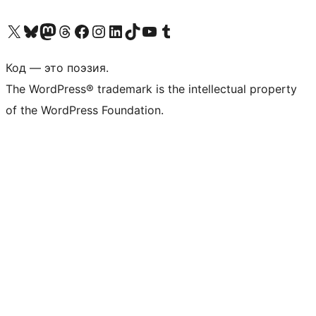
Посетите нас в X (ранее Twitter)
Посетите нашу учётную запись в Bluesky
Посетите нашу ленту в Mastodon
Посетите нашу учётную запись в Threads
Посетите нашу страницу на Facebook
Посетите наш Instagram
Посетите нашу страницу в LinkedIn
Посетите нашу учётную запись в TikTok
Посетите наш канал YouTube
Посетите нашу учётную запись в Tumblr
Код — это поэзия.
The WordPress® trademark is the intellectual property
of the WordPress Foundation.