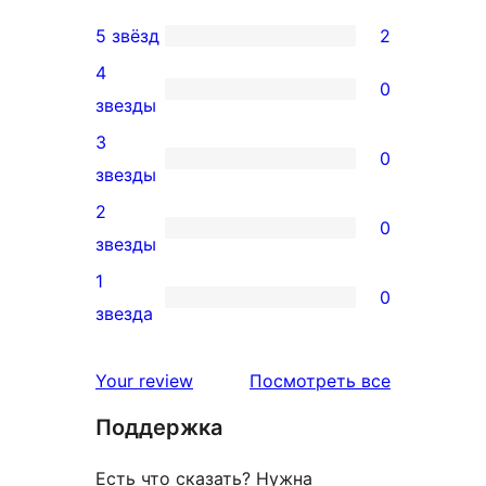
5 звёзд
2
2
4
5-
0
0
звезды
звездный
4-
3
отзыв
0
звездный
0
звезды
отзыв
3-
2
0
звездный
0
звезды
отзыв
2-
1
0
звездный
0
звезда
отзыв
1-
звездный
отзывы
Your review
Посмотреть все
отзыв
Поддержка
Есть что сказать? Нужна