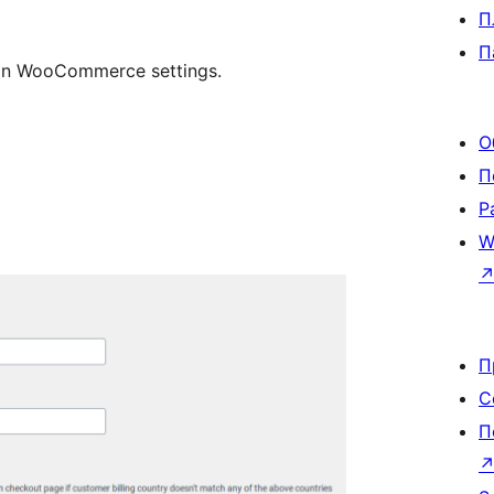
П
П
 in WooCommerce settings.
О
П
Р
W
П
С
П