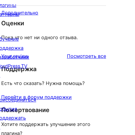
лагины
Дополнительно
аттерны
Оценки
Пока что нет ни одного отзыва.
бучение
оддержка
отзывы
Your review
Посмотреть все
азработчики
ordPress.TV
Поддержка
↗
Есть что сказать? Нужна помощь?
Перейти в форум поддержки
рисоединиться
обытия
Пожертвование
оддержать
Хотите поддержать улучшение этого
↗
плагина?