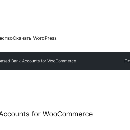
ество
Скачать WordPress
Based Bank Accounts for WooCommerce
От
 Accounts for WooCommerce