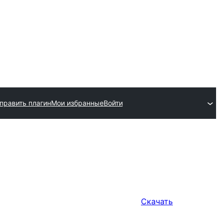
править плагин
Мои избранные
Войти
Скачать