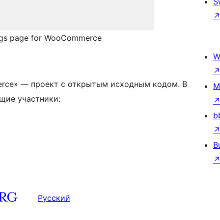
S
ings page for WooCommerce
W
erce» — проект с открытым исходным кодом. В
M
ющие участники:
b
B
Русский