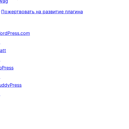
wag
↗
Пожертвовать на развитие плагина
ordPress.com
↗
att
↗
bPress
↗
uddyPress
↗