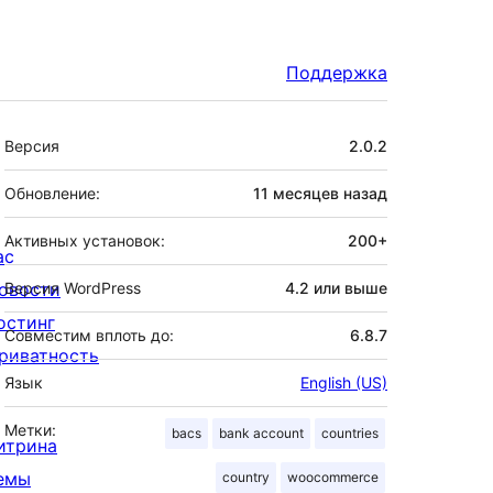
Поддержка
Мета
Версия
2.0.2
Обновление:
11 месяцев
назад
Активных установок:
200+
ас
овости
Версия WordPress
4.2 или выше
остинг
Совместим вплоть до:
6.8.7
риватность
Язык
English (US)
Метки:
bacs
bank account
countries
итрина
емы
country
woocommerce