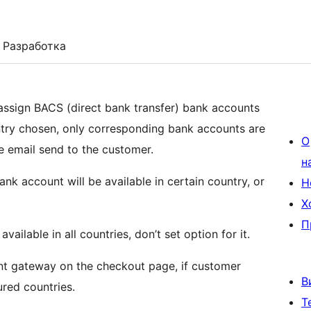
Разработка
sign BACS (direct bank transfer) bank accounts
untry chosen, only corresponding bank accounts are
О
e email send to the customer.
н
nk account will be available in certain country, or
Н
Х
П
ailable in all countries, don’t set option for it.
nt gateway on the checkout page, if customer
В
ured countries.
Т