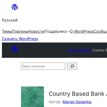
Перейти
к
Русский
содержимому
Темы
Плагины
Новости
Поддержка
О WordPress
Сообщ
Скачать WordPress
Plugin Directory
Country 
Поиск
плагинов
Country Based Bank
Автор:
Marian Kadanka