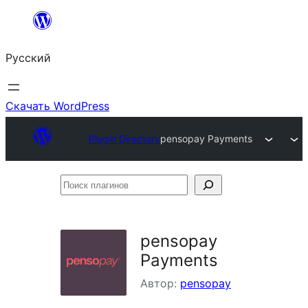
Перейти
к
Русский
содержимому
Скачать WordPress
Plugin Directory
pensopay Payments
Поиск
плагинов
pensopay
Payments
Автор:
pensopay