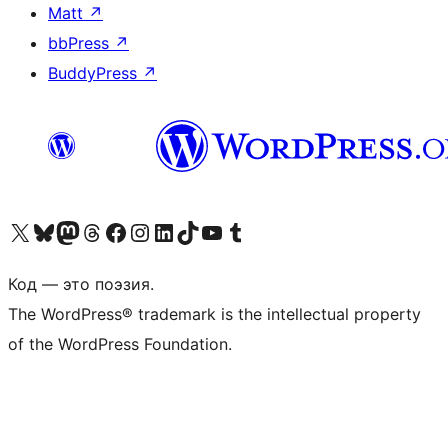
Matt
↗
bbPress
↗
BuddyPress
↗
Посетите нас в X (ранее Twitter)
Посетите нашу учётную запись в Bluesky
Посетите нашу ленту в Mastodon
Посетите нашу учётную запись в Threads
Посетите нашу страницу на Facebook
Посетите наш Instagram
Посетите нашу страницу в LinkedIn
Посетите нашу учётную запись в TikTok
Посетите наш канал YouTube
Посетите нашу учётную запись в Tumblr
Код — это поэзия.
The WordPress® trademark is the intellectual property
of the WordPress Foundation.