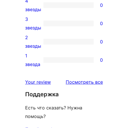
4
5-
0
0
звезды
звездный
4-
3
отзыв
0
звездный
0
звезды
отзыв
3-
2
0
звездный
0
звезды
отзыв
2-
1
0
звездный
0
звезда
отзыв
1-
звездный
отзывы
Your review
Посмотреть все
отзыв
Поддержка
Есть что сказать? Нужна
помощь?