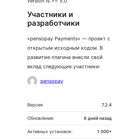
version is >= 5.0
Участники и
разработчики
«pensopay Payments» — проект с
открытым исходным кодом. В
развитие плагина внесли свой
вклад следующие участники:
Участники
pensopay
Мета
Версия
7.2.4
Обновление:
6 дней
назад
Активных установок:
1 000+