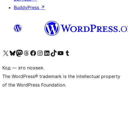
BuddyPress
↗
Посетите нас в X (ранее Twitter)
Посетите нашу учётную запись в Bluesky
Посетите нашу ленту в Mastodon
Посетите нашу учётную запись в Threads
Посетите нашу страницу на Facebook
Посетите наш Instagram
Посетите нашу страницу в LinkedIn
Посетите нашу учётную запись в TikTok
Посетите наш канал YouTube
Посетите нашу учётную запись в Tumblr
Код — это поэзия.
The WordPress® trademark is the intellectual property
of the WordPress Foundation.