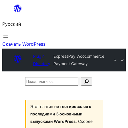
Перейти
к
Русский
содержимому
Скачать WordPress
Plugin
ExpressPay Woocommerce
Directory
Payment Gateway
Поиск
плагинов
Этот плагин
не тестировался с
последними 3 основными
выпусками WordPress
. Скорее