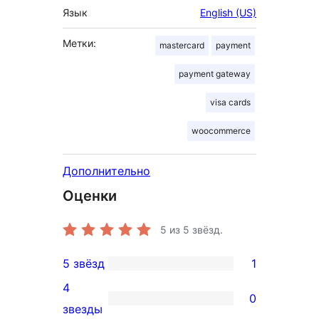
Язык
English (US)
Метки:
mastercard
payment
payment gateway
visa cards
woocommerce
Дополнительно
Оценки
5
из 5 звёзд.
5 звёзд
1
1
4
5-
0
0
звезды
звездный