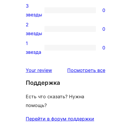
4-
3
отзыв
0
звездный
0
звезды
отзыв
3-
2
0
звездный
0
звезды
отзыв
2-
1
0
звездный
0
звезда
отзыв
1-
звездный
отзывы
Your review
Посмотреть все
отзыв
Поддержка
Есть что сказать? Нужна
помощь?
Перейти в форум поддержки