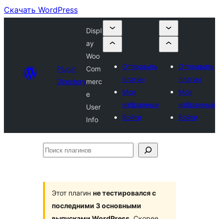
Скачать WordPress
Displ
ay
Woo
Отправить
Отправить
Plugin
Com
плагин
плагин
Directory
merc
Мои
Мои
e
избранные
избранные
User
Войти
Войти
Info
Поиск
плагинов
Этот плагин
не тестировался с
последними 3 основными
выпусками WordPress
. Скорее