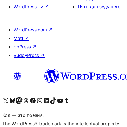
WordPress.TV
↗
Пять для будущего
WordPress.com
↗
Matt
↗
bbPress
↗
BuddyPress
↗
Посетите нас в X (ранее Twitter)
Посетите нашу учётную запись в Bluesky
Посетите нашу ленту в Mastodon
Посетите нашу учётную запись в Threads
Посетите нашу страницу на Facebook
Посетите наш Instagram
Посетите нашу страницу в LinkedIn
Посетите нашу учётную запись в TikTok
Посетите наш канал YouTube
Посетите нашу учётную запись в Tumblr
Код — это поэзия.
The WordPress® trademark is the intellectual property