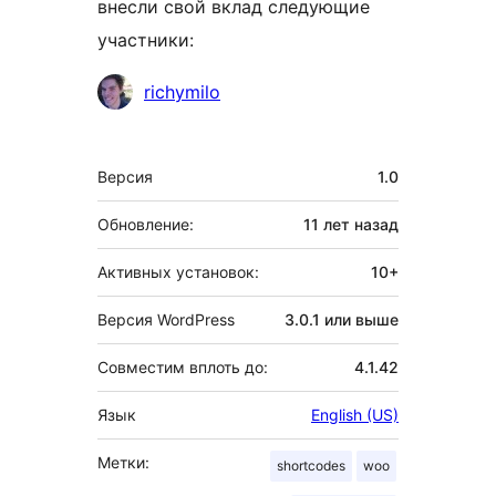
внесли свой вклад следующие
участники:
Участники
richymilo
Мета
Версия
1.0
Обновление:
11 лет
назад
Активных установок:
10+
Версия WordPress
3.0.1 или выше
Совместим вплоть до:
4.1.42
Язык
English (US)
Метки:
shortcodes
woo