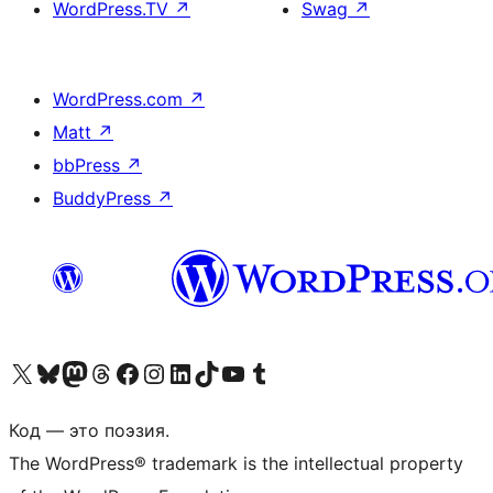
WordPress.TV
↗
Swag
↗
WordPress.com
↗
Matt
↗
bbPress
↗
BuddyPress
↗
Посетите нас в X (ранее Twitter)
Посетите нашу учётную запись в Bluesky
Посетите нашу ленту в Mastodon
Посетите нашу учётную запись в Threads
Посетите нашу страницу на Facebook
Посетите наш Instagram
Посетите нашу страницу в LinkedIn
Посетите нашу учётную запись в TikTok
Посетите наш канал YouTube
Посетите нашу учётную запись в Tumblr
Код — это поэзия.
The WordPress® trademark is the intellectual property