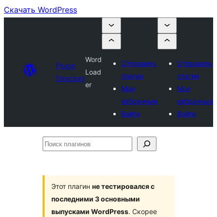
Скачать WordPress
Word
Отправить
Отправить
Plugin
Load
плагин
плагин
Directory
er
Мои
Мои
избранные
избранные
Войти
Войти
Поиск
плагинов
Этот плагин
не тестировался с
последними 3 основными
выпусками WordPress
. Скорее