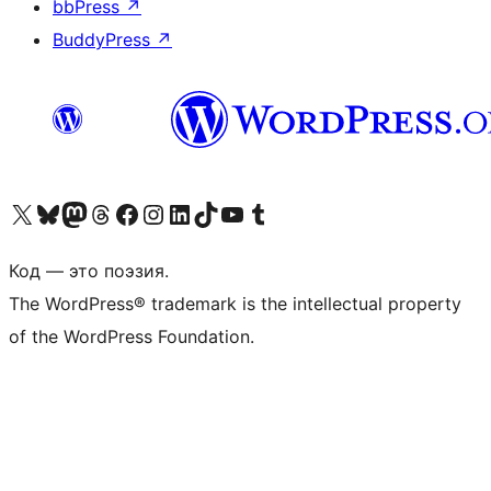
bbPress
↗
BuddyPress
↗
Посетите нас в X (ранее Twitter)
Посетите нашу учётную запись в Bluesky
Посетите нашу ленту в Mastodon
Посетите нашу учётную запись в Threads
Посетите нашу страницу на Facebook
Посетите наш Instagram
Посетите нашу страницу в LinkedIn
Посетите нашу учётную запись в TikTok
Посетите наш канал YouTube
Посетите нашу учётную запись в Tumblr
Код — это поэзия.
The WordPress® trademark is the intellectual property
of the WordPress Foundation.