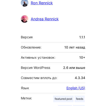
Участники
Ron Rennick
Andrea Rennick
Мета
Версия
1.1.1
Обновление:
10 лет
назад
Активных установок:
10+
Версия WordPress
2.6 или выше
Совместим вплоть до:
4.3.34
Язык
English (US)
Метки:
featured post
feeds