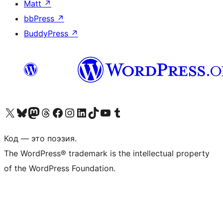
Matt
↗
bbPress
↗
BuddyPress
↗
Посетите нас в X (ранее Twitter)
Посетите нашу учётную запись в Bluesky
Посетите нашу ленту в Mastodon
Посетите нашу учётную запись в Threads
Посетите нашу страницу на Facebook
Посетите наш Instagram
Посетите нашу страницу в LinkedIn
Посетите нашу учётную запись в TikTok
Посетите наш канал YouTube
Посетите нашу учётную запись в Tumblr
Код — это поэзия.
The WordPress® trademark is the intellectual property
of the WordPress Foundation.