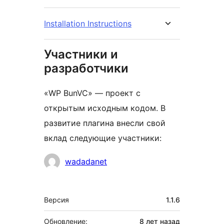
Installation Instructions
Участники и
разработчики
«WP BunVC» — проект с
открытым исходным кодом. В
развитие плагина внесли свой
вклад следующие участники:
Участники
wadadanet
Мета
Версия
1.1.6
Обновление:
8 лет
назад