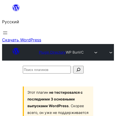
Перейти
к
Русский
содержимому
Скачать WordPress
Plugin Directory
WP BunVC
Поиск
плагинов
Этот плагин
не тестировался с
последними 3 основными
выпусками WordPress
. Скорее
всего, он уже не поддерживается