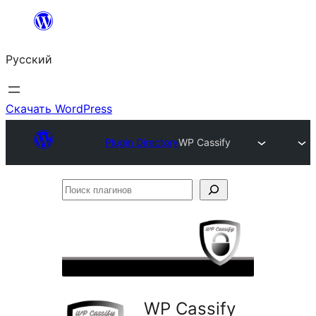
Перейти
к
Русский
содержимому
Скачать WordPress
Plugin Directory
WP Cassify
Поиск
плагинов
WP Cassify