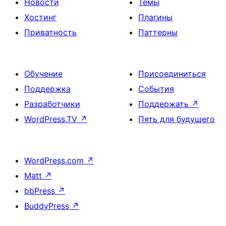
Новости
Темы
Хостинг
Плагины
Приватность
Паттерны
Обучение
Присоединиться
Поддержка
События
Разработчики
Поддержать
↗
WordPress.TV
↗
Пять для будущего
WordPress.com
↗
Matt
↗
bbPress
↗
BuddyPress
↗