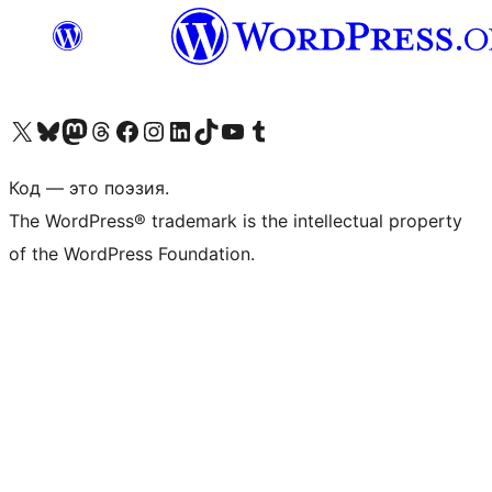
Посетите нас в X (ранее Twitter)
Посетите нашу учётную запись в Bluesky
Посетите нашу ленту в Mastodon
Посетите нашу учётную запись в Threads
Посетите нашу страницу на Facebook
Посетите наш Instagram
Посетите нашу страницу в LinkedIn
Посетите нашу учётную запись в TikTok
Посетите наш канал YouTube
Посетите нашу учётную запись в Tumblr
Код — это поэзия.
The WordPress® trademark is the intellectual property
of the WordPress Foundation.