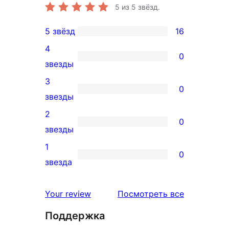
5
из 5 звёзд.
5 звёзд
16
16
4
5-
0
0
звезды
звездный
4-
3
отзыв
0
звездный
0
звезды
отзыв
3-
2
0
звездный
0
звезды
отзыв
2-
1
0
звездный
0
звезда
отзыв
1-
звездный
отзывы
Your review
Посмотреть все
отзыв
Поддержка