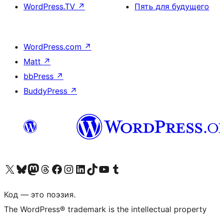
WordPress.TV
↗
Пять для будущего
WordPress.com
↗
Matt
↗
bbPress
↗
BuddyPress
↗
Посетите нас в X (ранее Twitter)
Посетите нашу учётную запись в Bluesky
Посетите нашу ленту в Mastodon
Посетите нашу учётную запись в Threads
Посетите нашу страницу на Facebook
Посетите наш Instagram
Посетите нашу страницу в LinkedIn
Посетите нашу учётную запись в TikTok
Посетите наш канал YouTube
Посетите нашу учётную запись в Tumblr
Код — это поэзия.
The WordPress® trademark is the intellectual property