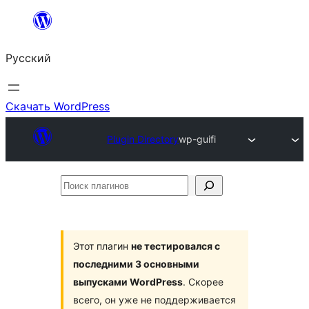
Перейти
к
Русский
содержимому
Скачать WordPress
Plugin Directory
wp-guifi
Поиск
плагинов
Этот плагин
не тестировался с
последними 3 основными
выпусками WordPress
. Скорее
всего, он уже не поддерживается