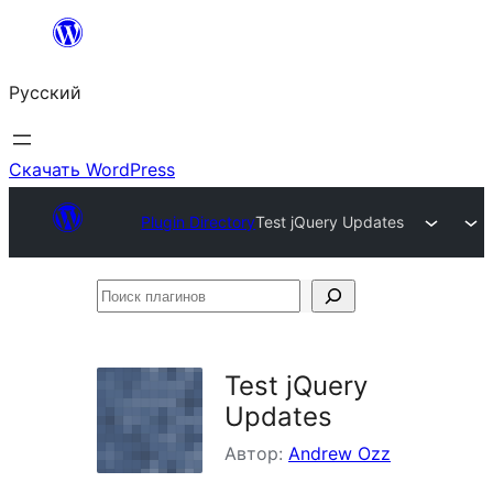
Перейти
к
Русский
содержимому
Скачать WordPress
Plugin Directory
Test jQuery Updates
Поиск
плагинов
Test jQuery
Updates
Автор:
Andrew Ozz