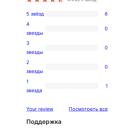
5 звёзд
6
6
4
5-
0
0
звезды
звездный
4-
3
отзыв
0
звездный
0
звезды
отзыв
3-
2
0
звездный
0
звезды
отзыв
2-
1
1
звездный
1
звезда
отзыв
1-
звездный
отзывы
Your review
Посмотреть все
отзыв
Поддержка