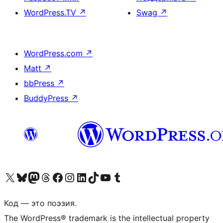
WordPress.TV
↗
Swag
↗
WordPress.com
↗
Matt
↗
bbPress
↗
BuddyPress
↗
Посетите нас в X (ранее Twitter)
Посетите нашу учётную запись в Bluesky
Посетите нашу ленту в Mastodon
Посетите нашу учётную запись в Threads
Посетите нашу страницу на Facebook
Посетите наш Instagram
Посетите нашу страницу в LinkedIn
Посетите нашу учётную запись в TikTok
Посетите наш канал YouTube
Посетите нашу учётную запись в Tumblr
Код — это поэзия.
The WordPress® trademark is the intellectual property