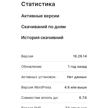
Статистика
Активные версии
Скачиваний по дням
История скачивний
Мета
Версия
16.26.14
Обновление:
1 год
назад
Активных установок:
Нет данных
Версия WordPress
4.6 или выше
Совместим вплоть до:
6.7.6
Версия PHP
7.0 или выше