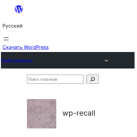
Перейти
к
Русский
содержимому
Скачать WordPress
Plugin Directory
Поиск
плагинов
wp-recall