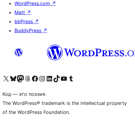
WordPress.com
↗
Matt
↗
bbPress
↗
BuddyPress
↗
Посетите нас в X (ранее Twitter)
Посетите нашу учётную запись в Bluesky
Посетите нашу ленту в Mastodon
Посетите нашу учётную запись в Threads
Посетите нашу страницу на Facebook
Посетите наш Instagram
Посетите нашу страницу в LinkedIn
Посетите нашу учётную запись в TikTok
Посетите наш канал YouTube
Посетите нашу учётную запись в Tumblr
Код — это поэзия.
The WordPress® trademark is the intellectual property
of the WordPress Foundation.